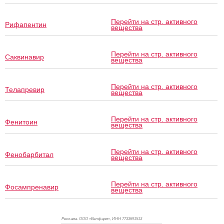
Перейти на стр. активного
Рифапентин
вещества
Перейти на стр. активного
Саквинавир
вещества
Перейти на стр. активного
Телапревир
вещества
Перейти на стр. активного
Фенитоин
вещества
Перейти на стр. активного
Фенобарбитал
вещества
Перейти на стр. активного
Фосампренавир
вещества
Реклама. ООО «Велфарм», ИНН 773
3691513