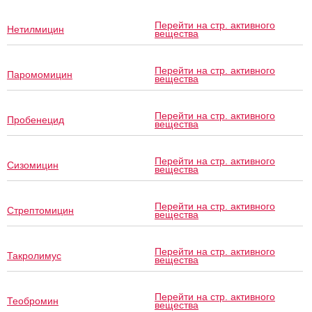
Перейти на стр. активного
Нетилмицин
вещества
Перейти на стр. активного
Паромомицин
вещества
Перейти на стр. активного
Пробенецид
вещества
Перейти на стр. активного
Сизомицин
вещества
Перейти на стр. активного
Стрептомицин
вещества
Перейти на стр. активного
Такролимус
вещества
Перейти на стр. активного
Теобромин
вещества