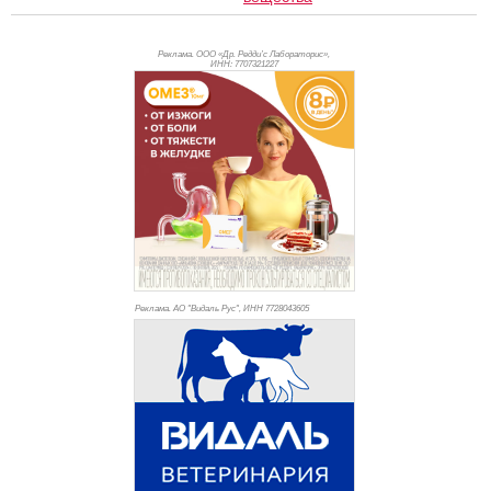
Реклама. ООО «Др. Редди’с Лабораторис»,
ИНН: 770
7321227
Реклама. АО "Видаль Рус", ИНН 772
8043605