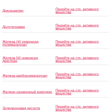
Перейти на стр. активного
Доксициклин
вещества
Перейти на стр. активного
Долутегравир
вещества
Железа (iii) гидроксид
Перейти на стр. активного
полимальтозат
вещества
Железа [iii] гидроксид
Перейти на стр. активного
декстран
вещества
Перейти на стр. активного
Железа карбоксимальтозат
вещества
Перейти на стр. активного
Железо-сахарозный комплекс
вещества
Перейти на стр. активного
Золедроновая кислота
вещества