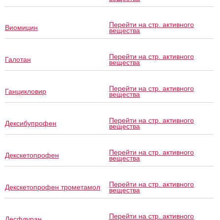
Перейти на стр. активного
Виомицин
вещества
Перейти на стр. активного
Галотан
вещества
Перейти на стр. активного
Ганцикловир
вещества
Перейти на стр. активного
Дексибупрофен
вещества
Перейти на стр. активного
Декскетопрофен
вещества
Перейти на стр. активного
Декскетопрофен трометамол
вещества
Перейти на стр. активного
Десфлуран