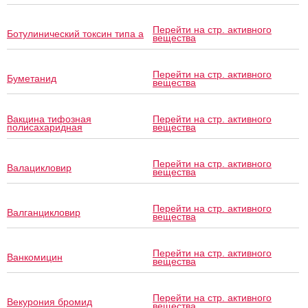
Перейти на стр. активного
Ботулинический токсин типа a
вещества
Перейти на стр. активного
Буметанид
вещества
Вакцина тифозная
Перейти на стр. активного
полисахаридная
вещества
Перейти на стр. активного
Валацикловир
вещества
Перейти на стр. активного
Валганцикловир
вещества
Перейти на стр. активного
Ванкомицин
вещества
Перейти на стр. активного
Векурония бромид
вещества