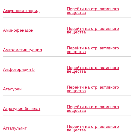
Перейти на стр. активного
Алкурония хлорид
вещества
Перейти на стр. активного
Аминофеназон
вещества
Перейти на стр. активного
Амтолметин гуацил
вещества
Перейти на стр. активного
Амфотерицин b
вещества
Перейти на стр. активного
Аталурен
вещества
Перейти на стр. активного
Атракурия безилат
вещества
Перейти на стр. активного
Аттапульгит
вещества