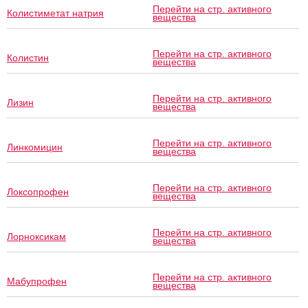
Перейти на стр. активного
Колистиметат натрия
вещества
Перейти на стр. активного
Колистин
вещества
Перейти на стр. активного
Лизин
вещества
Перейти на стр. активного
Линкомицин
вещества
Перейти на стр. активного
Локсопрофен
вещества
Перейти на стр. активного
Лорноксикам
вещества
Перейти на стр. активного
Мабупрофен
вещества