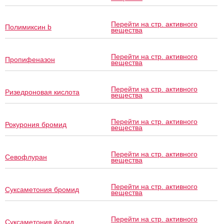
Перейти на стр. активного
Полимиксин b
вещества
Перейти на стр. активного
Пропифеназон
вещества
Перейти на стр. активного
Ризедроновая кислота
вещества
Перейти на стр. активного
Рокурония бромид
вещества
Перейти на стр. активного
Севофлуран
вещества
Перейти на стр. активного
Суксаметония бромид
вещества
Перейти на стр. активного
Суксаметония йодид