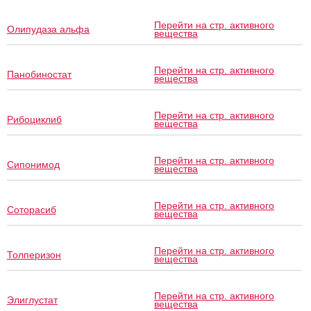
Перейти на стр. активного
Олипудаза альфа
вещества
Перейти на стр. активного
Панобиностат
вещества
Перейти на стр. активного
Рибоциклиб
вещества
Перейти на стр. активного
Сипонимод
вещества
Перейти на стр. активного
Соторасиб
вещества
Перейти на стр. активного
Толперизон
вещества
Перейти на стр. активного
Элиглустат
вещества