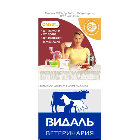
Реклама. ООО «Др. Редди’с Лабораторис»,
ИНН: 770
7321227
Реклама. АО "Видаль Рус", ИНН 772
8043605