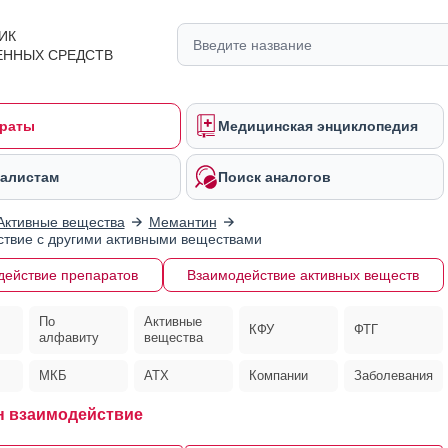
ИК
ЕННЫХ СРЕДСТВ
раты
Медицинская энциклопедия
алистам
Поиск аналогов
Активные вещества
Мемантин
твие с другими активными веществами
действие препаратов
Взаимодействие активных веществ
По
Активные
КФУ
ФТГ
алфавиту
вещества
МКБ
АТХ
Компании
Заболевания
 взаимодействие