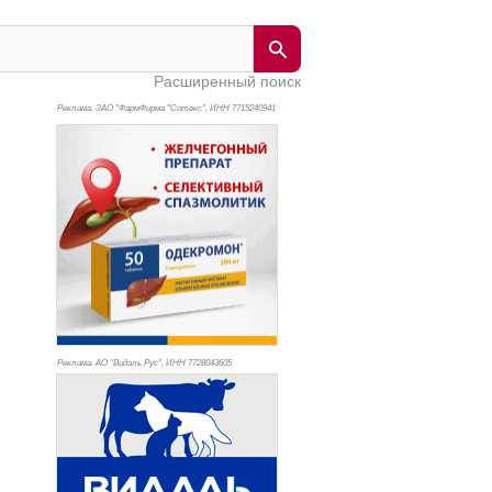
Расширенный поиск
Реклама. ЗАО "ФармФирма "Сотекс", ИНН 771
5240941
Реклама. АО "Видаль Рус", ИНН 772
8043605