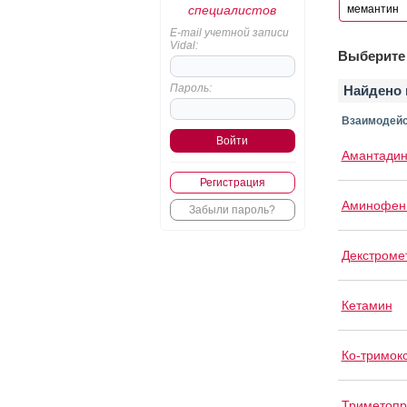
специалистов
E-mail учетной записи
Vidal:
Выберите 
Пароль:
Найдено 
Взаимодейс
Амантади
Регистрация
Аминофени
Забыли пароль?
Декстроме
Кетамин
Ко-тримок
Триметоп