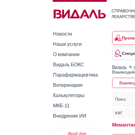
СПРАВОЧН
ЛЕКАРСТВ
Новости
Препа
Наши услуги
Специ
О компании
Видаль БОКС
Видаль
Взаимодейс
Парафармацевтика
Взаимо
Ветеринария
Калькуляторы
Поиск
МКБ-11
КФГ
Внедрение ИИ
Мемантин
Вход для