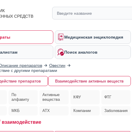
ИК
ЕННЫХ СРЕДСТВ
раты
Медицинская энциклопедия
алистам
Поиск аналогов
Описание препаратов
Овестин
твие с другими препаратами
действие препаратов
Взаимодействие активных веществ
По
Активные
КФУ
ФТГ
алфавиту
вещества
МКБ
АТХ
Компании
Заболевания
®
взаимодействие