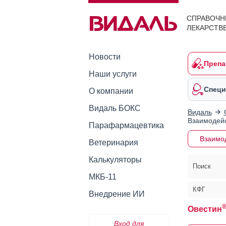
СПРАВОЧН
ЛЕКАРСТВ
Новости
Препа
Наши услуги
Специ
О компании
Видаль БОКС
Видаль
Взаимодейс
Парафармацевтика
Взаимо
Ветеринария
Калькуляторы
Поиск
МКБ-11
КФГ
Внедрение ИИ
Овестин
Вход для