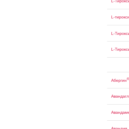
L-Тирокс
L-тирокс
L-Тирокс
L-Тирокс
Абергин
Авандаг
Авандам
Авандия