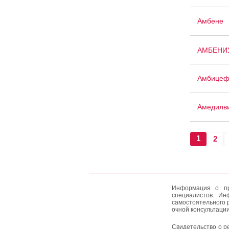
Амбене
АМБЕНИ
Амбице
Амедилв
1
2
Информация о пр
специалистов. Ин
самостоятельного 
очной консультации
Свидетельство о р