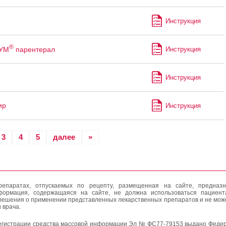
Инструкция
®
УМ
парентерал
Инструкция
ф
Инструкция
ир
Инструкция
3
4
5
далее
»
епаратах, отпускаемых по рецепту, размещенная на сайте, предназн
формация, содержащаяся на сайте, не должна использоваться пациен
решения о применении представленных лекарственных препаратов и не мож
 врача.
егистрации средства массовой информации Эл № ФС77-79153 выдано Федер