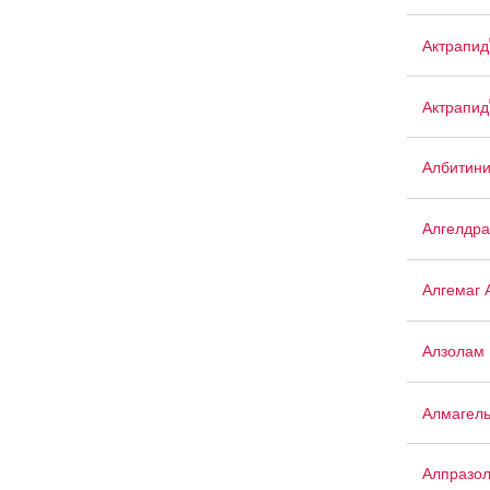
Актрапид
Актрапид
Албитин
Алгелдра
Алгемаг 
Алзолам
Алмагел
Алпразо