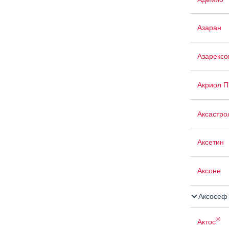
Азаран
Азарексо
Акриол П
Аксастро
Аксетин
Аксоне
Аксосеф
®
Актос