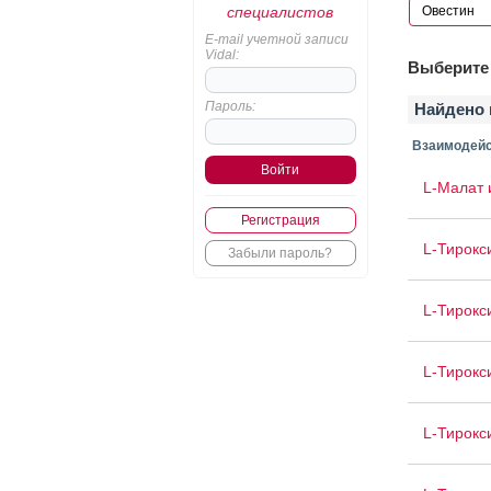
специалистов
E-mail учетной записи
Vidal:
Выберите 
Пароль:
Найдено 
Взаимодейс
L-Малат 
Регистрация
L-Тирокс
Забыли пароль?
L-Тирокс
L-Тирокс
L-Тирокс