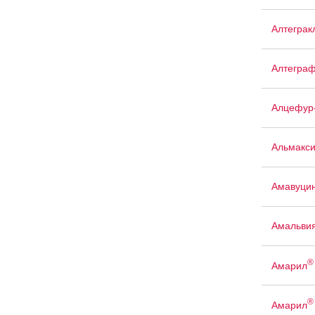
Алтеграк
Алтегра
Алцефур
Альмакси
Амавуци
Амальви
®
Амарил
®
Амарил