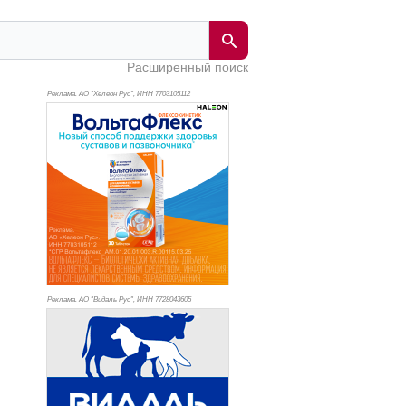
Расширенный поиск
Реклама. АО "Хелеон Рус", ИНН 770
3105112
Реклама. АО "Видаль Рус", ИНН 772
8043605