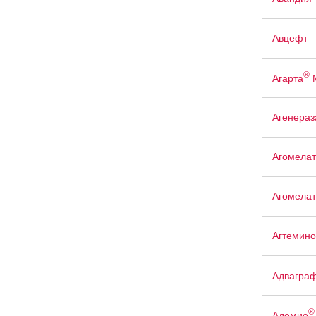
Авцефт
®
Агарта
Агенераз
Агомелат
Агомелат
Агтемино
Адвагра
®
Адемио