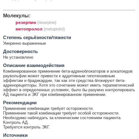
Молекулы:
резерпин
(reserpine)
метопролол
(metoprolol)
Cтепень серьёзности/тяжести
Умеренно выраженные
Достоверность
Не установлено
Описание взаимодействия
Комбинированное применение бета-адреноблокаторов и алкалоидов
раувольфии может привести к аддитивным гипотензивным
эффектам и брадикардии, так как эти средства блокируют бета-
адренорецепторы. Хотя это сочетание может иметь терапевтический
эффект в определенных условиях, было бы разумно контролировать
АД пациента и ЭКГ при комбинированном применении.
Рекомендации
Применение комбинации требует осторожности.
Применение такой комбинации требует особой осторожности.
Необходимо наблюдать за клиническим состоянием пациента.
Контроль АД.
Требуется контроль ЭКГ.
Источники