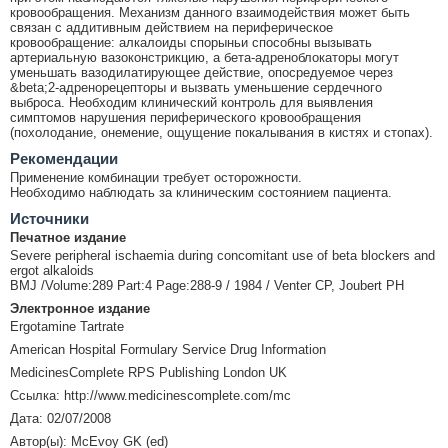
кровообращения. Механизм данного взаимодействия может быть
связан с аддитивным действием на периферическое
кровообращение: алкалоиды спорыньи способны вызывать
артериальную вазоконстрикцию, а бета-адреноблокаторы могут
уменьшать вазодилатирующее действие, опосредуемое через
&beta;2-адренорецепторы и вызвать уменьшение сердечного
выброса. Необходим клинический контроль для выявления
симптомов нарушения периферического кровообращения
(похолодание, онемение, ощущение покалывания в кистях и стопах).
Рекомендации
Применение комбинации требует осторожности.
Необходимо наблюдать за клиническим состоянием пациента.
Источники
Печатное издание
Severe peripheral ischaemia during concomitant use of beta blockers and
ergot alkaloids
BMJ /Volume:289 Part:4 Page:288-9 / 1984 / Venter CP, Joubert PH
Электронное издание
Ergotamine Tartrate
American Hospital Formulary Service Drug Information
MedicinesComplete RPS Publishing London UK
Ссылка: http://www.medicinescomplete.com/mc
Дата: 02/07/2008
Автор(ы): McEvoy GK (ed)