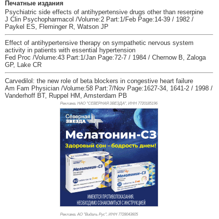
Печатные издания
Psychiatric side effects of antihypertensive drugs other than reserpine
J Clin Psychopharmacol /Volume:2 Part:1/Feb Page:14-39 / 1982 /
Paykel ES, Fleminger R, Watson JP
Effect of antihypertensive therapy on sympathetic nervous system
activity in patients with essential hypertension
Fed Proc /Volume:43 Part:1/Jan Page:72-7 / 1984 / Chernow B, Zaloga
GP, Lake CR
Carvedilol: the new role of beta blockers in congestive heart failure
Am Fam Physician /Volume:58 Part:7/Nov Page:1627-34, 1641-2 / 1998 /
Vanderhoff BT, Ruppel HM, Amsterdam PB
Реклама. НАО "СЕВЕРНАЯ ЗВЕЗДА", ИНН 772
0185196
Реклама. АО "Видаль Рус", ИНН 772
8043605