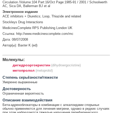
Circulation /Volume:104 Part:16/Oct Page:1985-91 / 2001 / Schoolwerth
AC, Sica DA, Ballerman BJ et al
Электронное издание
ACE inhibitors + Diuretics; Loop, Thiazide and related
Stockleys Drug Interactions
MedicinesComplete RPS Publishing London UK
Ссылка: http://www.medicinescomplete.com/mc
Дата: 08/07/2008
Автор(ы): Baxter K (ed)
Молекулы:
дигидроэргокристин
(dihydroergocristine)
метопролол
(metoprolol)
Cтепень серьёзности/тяжести
Умеренно выраженные
Достоверность
Ограниченная вероятность
Описание взаимодействия
Бета-адреноблокаторы в комбинации с алкалоидами спорыньи
обычно применяются для лечения мигрени, однако в редких случаях
при этом наблюдаются тяжелые нарушения периферического