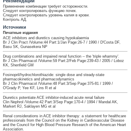
Рекомендации
Применение комбинации требует осторожности.
Следует контролировать функцию почек.
Следует контролировать уровень калия в крови.
Контроль АД.
Источники
Печатные издания
ACE inhibitors and diuretics causing hypokalaemia
Br J Clin Pract /Volume:44 Part:1/Jan Page:26-7 / 1990 / D'Costa DF,
Basu SK, Gunasekera NP
Drug combinations and impaired renal function -- the 'triple whammy'.
Br J Clin Pharmacol /Volume:59 Part:2/Feb Page:239-43 / 2005 / Loboz
KK, Shenfield GM
Fosinopril/hydrochlorothiazide: single dose and steady-state
pharmacokinetics and pharmacodynamics
Br J Clin Pharmacol /Volume:48 Part:3/Sep Page:375-81 / 1999 /
O'Grady P, Yee KF, Lins R et al
Diuretics potentiate ACE inhibitor-induced acute renal failure
Clin Nephrol /Volume:42 Part:3/Sep Page:170-4 / 1994 / Mandal AK,
Markert RJ, Saklayen MG et al
Renal considerations in ACE inhibitor therapy: a statement for healthcare
professionals from the Council on the Kidney in Cardiovascular Disease
and the Council for High Blood Pressure Research of the American Heart
Association.