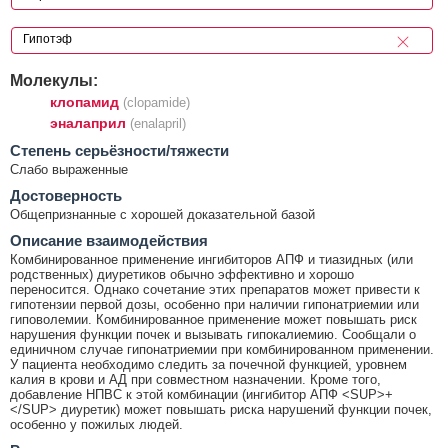
Молекулы:
клопамид
(clopamide)
эналаприл
(enalapril)
Cтепень серьёзности/тяжести
Слабо выраженные
Достоверность
Общепризнанные с хорошей доказательной базой
Описание взаимодействия
Комбинированное применение ингибиторов АПФ и тиазидных (или
родственных) диуретиков обычно эффективно и хорошо
переносится. Однако сочетание этих препаратов может привести к
гипотензии первой дозы, особенно при наличии гипонатриемии или
гиповолемии. Комбинированное применение может повышать риск
нарушения функции почек и вызывать гипокалиемию. Сообщали о
единичном случае гипонатриемии при комбинированном применении.
У пациента необходимо следить за почечной функцией, уровнем
калия в крови и АД при совместном назначении. Кроме того,
добавление НПВС к этой комбинации (ингибитор АПФ <SUP>+
</SUP> диуретик) может повышать риска нарушений функции почек,
особенно у пожилых людей.