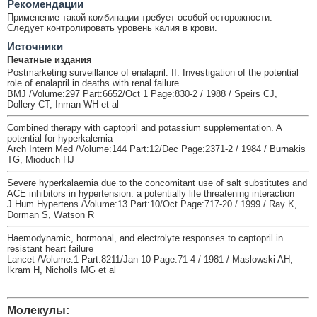
Рекомендации
Применение такой комбинации требует особой осторожности.
Следует контролировать уровень калия в крови.
Источники
Печатные издания
Postmarketing surveillance of enalapril. II: Investigation of the potential
role of enalapril in deaths with renal failure
BMJ /Volume:297 Part:6652/Oct 1 Page:830-2 / 1988 / Speirs CJ,
Dollery CT, Inman WH et al
Combined therapy with captopril and potassium supplementation. A
potential for hyperkalemia
Arch Intern Med /Volume:144 Part:12/Dec Page:2371-2 / 1984 / Burnakis
TG, Mioduch HJ
Severe hyperkalaemia due to the concomitant use of salt substitutes and
ACE inhibitors in hypertension: a potentially life threatening interaction
J Hum Hypertens /Volume:13 Part:10/Oct Page:717-20 / 1999 / Ray K,
Dorman S, Watson R
Haemodynamic, hormonal, and electrolyte responses to captopril in
resistant heart failure
Lancet /Volume:1 Part:8211/Jan 10 Page:71-4 / 1981 / Maslowski AH,
Ikram H, Nicholls MG et al
Молекулы: