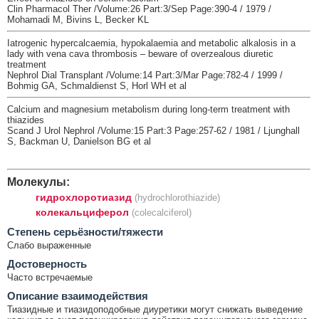
Clin Pharmacol Ther /Volume:26 Part:3/Sep Page:390-4 / 1979 /
Mohamadi M, Bivins L, Becker KL
Iatrogenic hypercalcaemia, hypokalaemia and metabolic alkalosis in a
lady with vena cava thrombosis – beware of overzealous diuretic
treatment
Nephrol Dial Transplant /Volume:14 Part:3/Mar Page:782-4 / 1999 /
Bohmig GA, Schmaldienst S, Horl WH et al
Calcium and magnesium metabolism during long-term treatment with
thiazides
Scand J Urol Nephrol /Volume:15 Part:3 Page:257-62 / 1981 / Ljunghall
S, Backman U, Danielson BG et al
Молекулы:
гидрохлоротиазид
(hydrochlorothiazide)
колекальциферол
(colecalciferol)
Cтепень серьёзности/тяжести
Слабо выраженные
Достоверность
Часто встречаемые
Описание взаимодействия
Тиазидные и тиазидоподобные диуретики могут снижать выведение