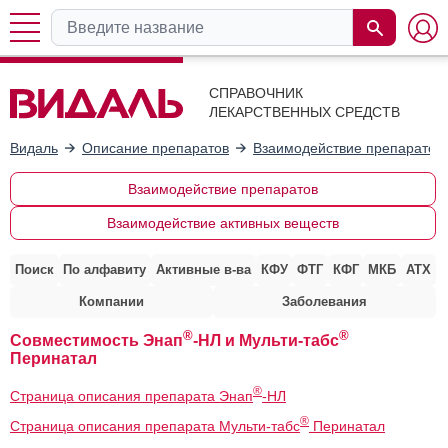
СПРАВОЧНИК
ЛЕКАРСТВЕННЫХ СРЕДСТВ
Видаль
Описание препаратов
Взаимодействие препаратов
Взаимодействие препаратов
Взаимодействие активных веществ
Поиск
По алфавиту
Активные в-ва
КФУ
ФТГ
КФГ
МКБ
АТХ
Компании
Заболевания
®
®
Совместимость Энап
-НЛ и Мульти-табс
Перинатал
®
Страница описания препарата Энап
-НЛ
®
Страница описания препарата Мульти-табс
Перинатал