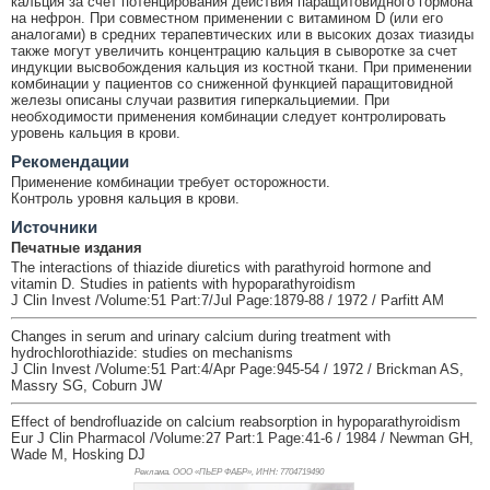
кальция за счет потенцирования действия паращитовидного гормона
на нефрон. При совместном применении с витамином D (или его
аналогами) в средних терапевтических или в высоких дозах тиазиды
также могут увеличить концентрацию кальция в сыворотке за счет
индукции высвобождения кальция из костной ткани. При применении
комбинации у пациентов со сниженной функцией паращитовидной
железы описаны случаи развития гиперкальциемии. При
необходимости применения комбинации следует контролировать
уровень кальция в крови.
Рекомендации
Применение комбинации требует осторожности.
Контроль уровня кальция в крови.
Источники
Печатные издания
The interactions of thiazide diuretics with parathyroid hormone and
vitamin D. Studies in patients with hypoparathyroidism
J Clin Invest /Volume:51 Part:7/Jul Page:1879-88 / 1972 / Parfitt AM
Changes in serum and urinary calcium during treatment with
hydrochlorothiazide: studies on mechanisms
J Clin Invest /Volume:51 Part:4/Apr Page:945-54 / 1972 / Brickman AS,
Massry SG, Coburn JW
Effect of bendrofluazide on calcium reabsorption in hypoparathyroidism
Eur J Clin Pharmacol /Volume:27 Part:1 Page:41-6 / 1984 / Newman GH,
Wade M, Hosking DJ
Реклама. ООО «ПЬЕР ФАБР», ИНН: 770
4719490