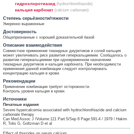
гидрохлоротиазид
(hydrochlorothiazide)
кальция карбонат
(calcium carbonate)
Cтепень серьёзности/тяжести
Умеренно выраженные
Достоверность
Общепризнанные с хорошей доказательной базой
Описание взаимодействия
Совместное применение тиазидных диуретиков и солей кальция
может увеличивать риск развития гиперкальциемии. Сообщалось о
развитии гиперкальциемии при одновременном назначении
тиазидных диуретиков и кальция карбоната. При необходимости
применения данной комбинации следует контролировать
концентрацию кальция в крови.
Рекомендации
Применение комбинации требует осторожности.
Контроль уровня кальция в крови.
Источники
Печатные издания
Severe hypercalcemia associated with hydrochlorothiazide and calcium
carbonate therapy
Can Med Assoc J /Volume:121 Part:5/Sep 8 Page:591-4 / 1979 / Hakim
R, Tolis G, Goltzman D et al
Effect of thiazides on serum calcium