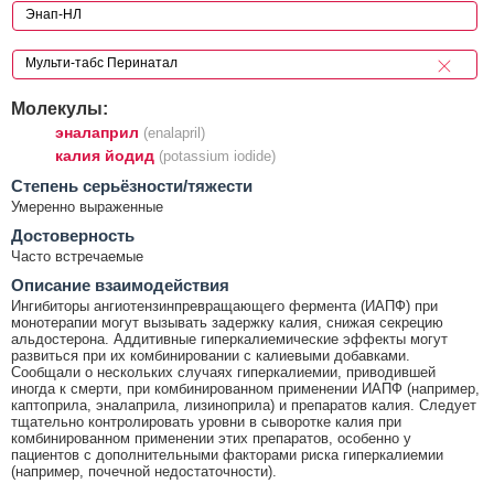
Молекулы:
эналаприл
(enalapril)
калия йодид
(potassium iodide)
Cтепень серьёзности/тяжести
Умеренно выраженные
Достоверность
Часто встречаемые
Описание взаимодействия
Ингибиторы ангиотензинпревращающего фермента (ИАПФ) при
монотерапии могут вызывать задержку калия, снижая секрецию
альдостерона. Аддитивные гиперкалиемические эффекты могут
развиться при их комбинировании с калиевыми добавками.
Сообщали о нескольких случаях гиперкалиемии, приводившей
иногда к смерти, при комбинированном применении ИАПФ (например,
каптоприла, эналаприла, лизиноприла) и препаратов калия. Следует
тщательно контролировать уровни в сыворотке калия при
комбинированном применении этих препаратов, особенно у
пациентов с дополнительными факторами риска гиперкалиемии
(например, почечной недостаточности).