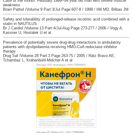
Case of the month: February 1999--54 year old man with severe muscle
weakness
Brain Pathol /Volume:9 Part:3/Jul Page:607-8 / 1999 / Hill MD, Bilbao JM
Safety and tolerability of prolonged-release nicotinic acid combined with a
statin in NAUTILUS.
Br J Cardiol /Volume:13 Part:4/Jul-Aug Page:273-277 / 2006 / Vogy A,
Kassner U, Hostalek U et al
Prevalence of potentially severe drug-drug interactions in ambulatory
patients with dyslipidaemia receiving HMG-CoA reductase inhibitor
therapy
Drug Saf /Volume:28 Part:3 Page:263-75 / 2005 / Rätz Bravo AE,
Tchambaz L, Krähenbühl-Melcher A et al
Реклама. ООО «Бионорика», ИНН 772
9590470
Реклама. АО "Видаль Рус", ИНН 772
8043605