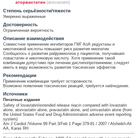
аторвастатин
(atorvastatin)
Cтепень серьёзности/тяжести
Умеренно выраженные
Достоверность
Ограниченная вероятность
Описание взаимодействия
Совместное применение ингибиторов ГМГ-КоА редуктазы и
никотиновой кислоты повышает риск развития миопатии.
Сообщалось о развитии рабдомиолиза у пациентов, получавших
ловастатин и никотиновую кислоту. Хотя применение такой
комбинации допустимо при лечении дислипопротеинемии, следует
иметь в виду возможность развития токсических эффектов.
Рекомендации
Применение комбинации требует осторожности.
Возможно появление токсических реакций, требуется наблюдение.
Источники
Печатные издания
Safety of lovastatin/extended release niacin compared with lovastatin
alone, atorvastatin alone, pravastatin alone, and simvastatin alone (from
the United States Food and Drug Administration adverse event reporting
system)
Am J Cardiol /Volume:99 Part:3/Feb 1 Page:379-81 / 2007 / Alsheikh-Ali
AA, Karas RH