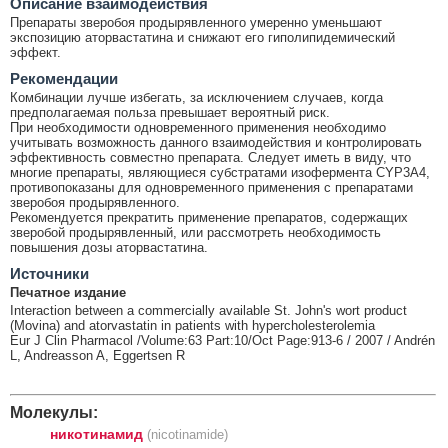
Описание взаимодействия
Препараты зверобоя продырявленного умеренно уменьшают
экспозицию аторвастатина и снижают его гиполипидемический
эффект.
Рекомендации
Комбинации лучше избегать, за исключением случаев, когда
предполагаемая польза превышает вероятный риск.
При необходимости одновременного применения необходимо
учитывать возможность данного взаимодействия и контролировать
эффективность совместно препарата. Следует иметь в виду, что
многие препараты, являющиеся субстратами изофермента CYP3A4,
противопоказаны для одновременного применения с препаратами
зверобоя продырявленного.
Рекомендуется прекратить применение препаратов, содержащих
зверобой продырявленный, или рассмотреть необходимость
повышения дозы аторвастатина.
Источники
Печатное издание
Interaction between a commercially available St. John's wort product
(Movina) and atorvastatin in patients with hypercholesterolemia
Eur J Clin Pharmacol /Volume:63 Part:10/Oct Page:913-6 / 2007 / Andrén
L, Andreasson A, Eggertsen R
Молекулы:
никотинамид
(nicotinamide)