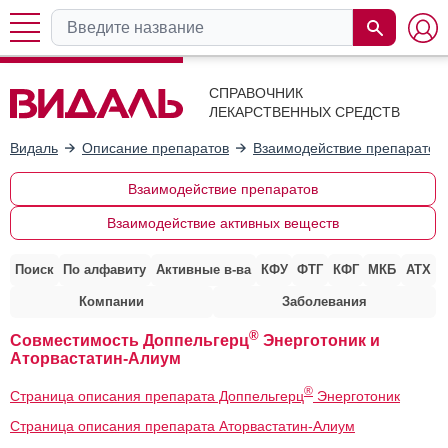
СПРАВОЧНИК
ЛЕКАРСТВЕННЫХ СРЕДСТВ
Видаль
Описание препаратов
Взаимодействие препаратов
Взаимодействие препаратов
Взаимодействие активных веществ
Поиск
По алфавиту
Активные в-ва
КФУ
ФТГ
КФГ
МКБ
АТХ
Компании
Заболевания
®
Совместимость Доппельгерц
Энерготоник и
Аторвастатин-Алиум
®
Страница описания препарата Доппельгерц
Энерготоник
Страница описания препарата Аторвастатин-Алиум