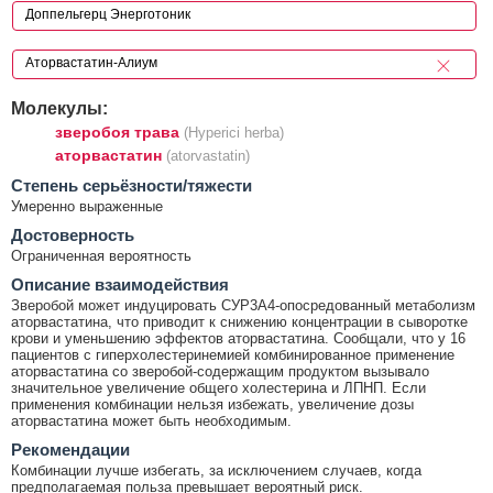
Молекулы:
зверобоя трава
(Hyperici herba)
аторвастатин
(atorvastatin)
Cтепень серьёзности/тяжести
Умеренно выраженные
Достоверность
Ограниченная вероятность
Описание взаимодействия
Зверобой может индуцировать СУР3А4-опосредованный метаболизм
аторвастатина, что приводит к снижению концентрации в сыворотке
крови и уменьшению эффектов аторвастатина. Сообщали, что у 16
пациентов с гиперхолестеринемией комбинированное применение
аторвастатина со зверобой-содержащим продуктом вызывало
значительное увеличение общего холестерина и ЛПНП. Если
применения комбинации нельзя избежать, увеличение дозы
аторвастатина может быть необходимым.
Рекомендации
Комбинации лучше избегать, за исключением случаев, когда
предполагаемая польза превышает вероятный риск.