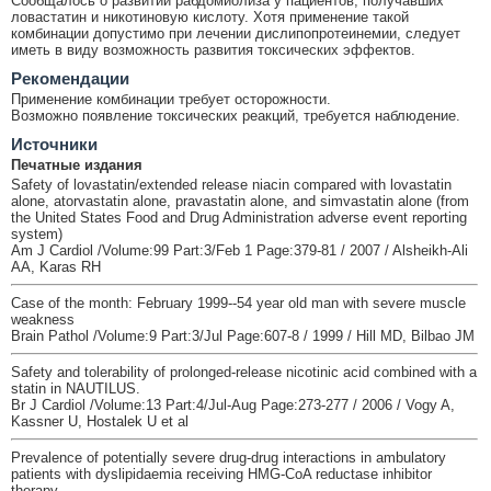
Сообщалось о развитии рабдомиолиза у пациентов, получавших
ловастатин и никотиновую кислоту. Хотя применение такой
комбинации допустимо при лечении дислипопротеинемии, следует
иметь в виду возможность развития токсических эффектов.
Рекомендации
Применение комбинации требует осторожности.
Возможно появление токсических реакций, требуется наблюдение.
Источники
Печатные издания
Safety of lovastatin/extended release niacin compared with lovastatin
alone, atorvastatin alone, pravastatin alone, and simvastatin alone (from
the United States Food and Drug Administration adverse event reporting
system)
Am J Cardiol /Volume:99 Part:3/Feb 1 Page:379-81 / 2007 / Alsheikh-Ali
AA, Karas RH
Case of the month: February 1999--54 year old man with severe muscle
weakness
Brain Pathol /Volume:9 Part:3/Jul Page:607-8 / 1999 / Hill MD, Bilbao JM
Safety and tolerability of prolonged-release nicotinic acid combined with a
statin in NAUTILUS.
Br J Cardiol /Volume:13 Part:4/Jul-Aug Page:273-277 / 2006 / Vogy A,
Kassner U, Hostalek U et al
Prevalence of potentially severe drug-drug interactions in ambulatory
patients with dyslipidaemia receiving HMG-CoA reductase inhibitor
therapy