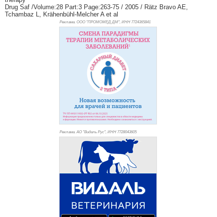
Drug Saf /Volume:28 Part:3 Page:263-75 / 2005 / Rätz Bravo AE,
Tchambaz L, Krähenbühl-Melcher A et al
Реклама. ООО "ПРОМОМЕД ДМ", ИНН 772
4365841
Реклама. АО "Видаль Рус", ИНН 772
8043605