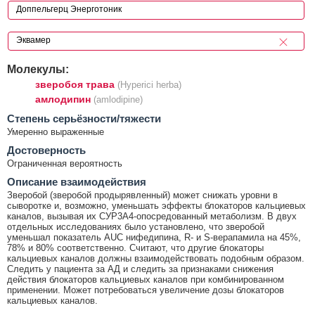
Молекулы:
зверобоя трава
(Hyperici herba)
амлодипин
(amlodipine)
Cтепень серьёзности/тяжести
Умеренно выраженные
Достоверность
Ограниченная вероятность
Описание взаимодействия
Зверобой (зверобой продырявленный) может снижать уровни в
сыворотке и, возможно, уменьшать эффекты блокаторов кальциевых
каналов, вызывая их СУР3А4-опосредованный метаболизм. В двух
отдельных исследованиях было установлено, что зверобой
уменьшал показатель AUC нифедипина, R- и S-верапамила на 45%,
78% и 80% соответственно. Считают, что другие блокаторы
кальциевых каналов должны взаимодействовать подобным образом.
Следить у пациента за АД и следить за признаками снижения
действия блокаторов кальциевых каналов при комбинированном
применении. Может потребоваться увеличение дозы блокаторов
кальциевых каналов.