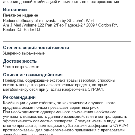
лечение данной комбинацией и применять ее с осторожностью.
Источники
Печатное издание
Reduced efficacy of rosuvastatin by St. John's Wort
Am J Med /Volume:122 Part:2/Feb Page:e1-2 / 2009 / Gordon RY,
Becker DJ, Rader DJ
Cтепень серьёзности/тяжести
Умеренно выраженные
Достоверность
Часто встречаемые
Описание взаимодействия
Препараты, содержащие экстракт травы зверобоя, способны
снижать концентрацию лекарственных средств, которые
метаболизируются при участии изофермента CYP3A4.
Рекомендации
Комбинации лучше избегать, за исключением случаев, когда
предполагаемая польза превышает вероятный риск.
При необходимости одновременного применения необходимо
учитывать возможность данного взаимодействия и контролировать
эффективность совместно препарата. Следует иметь в виду, что
многие препараты, являющиеся субстратами изофермента CYP3A4,
противопоказаны для одновременного применения с препаратами
зверобоя продырявленного.