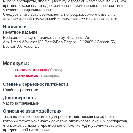
многие препараты, являющиеся субстратами изофермента CYP3A4,
противопоказаны для одновременного применения с препаратами
зверобоя продырявленного.
Следует учитывать возможность непредсказуемого ответа на
лечение данной комбинацией и применять ее с осторожностью.
Источники
Печатное издание
Reduced efficacy of rosuvastatin by St. John's Wort
Am J Med /Volume:122 Part:2/Feb Page:e1-2 / 2009 / Gordon RY,
Becker DJ, Rader DJ
Молекулы:
тысячелистник
(Yarrow)
амлодипин
(amlodipine)
Cтепень серьёзности/тяжести
Слабо выраженные
Достоверность
Часто встречаемые
Описание взаимодействия
Тысячелистник проявляет умеренный гипотензивный эффект,
который может усиливать действие антигипертензивных препаратов,
что может вызывать чрезмерное снижение АД и увеличивать риск
артериальной гипотензии.