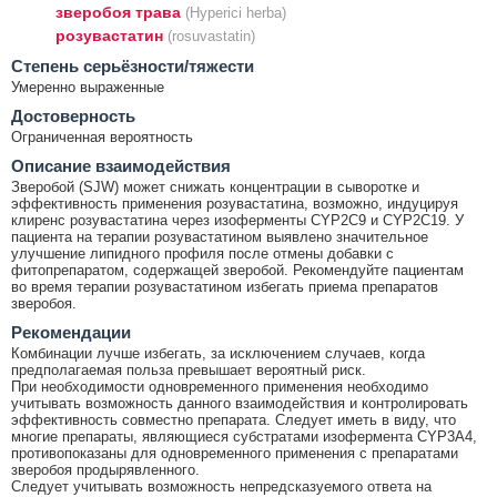
зверобоя трава
(Hyperici herba)
розувастатин
(rosuvastatin)
Cтепень серьёзности/тяжести
Умеренно выраженные
Достоверность
Ограниченная вероятность
Описание взаимодействия
Зверобой (SJW) может снижать концентрации в сыворотке и
эффективность применения розувастатина, возможно, индуцируя
клиренс розувастатина через изоферменты CYP2C9 и CYP2C19. У
пациента на терапии розувастатином выявлено значительное
улучшение липидного профиля после отмены добавки с
фитопрепаратом, содержащей зверобой. Рекомендуйте пациентам
во время терапии розувастатином избегать приема препаратов
зверобоя.
Рекомендации
Комбинации лучше избегать, за исключением случаев, когда
предполагаемая польза превышает вероятный риск.
При необходимости одновременного применения необходимо
учитывать возможность данного взаимодействия и контролировать
эффективность совместно препарата. Следует иметь в виду, что
многие препараты, являющиеся субстратами изофермента CYP3A4,
противопоказаны для одновременного применения с препаратами
зверобоя продырявленного.
Следует учитывать возможность непредсказуемого ответа на