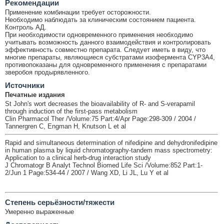
Рекомендации
Применение комбинации требует осторожности.
Необходимо наблюдать за клиническим состоянием пациента.
Контроль АД.
При необходимости одновременного применения необходимо
учитывать возможность данного взаимодействия и контролировать
эффективность совместно препарата. Следует иметь в виду, что
многие препараты, являющиеся субстратами изофермента CYP3A4,
противопоказаны для одновременного применения с препаратами
зверобоя продырявленного.
Источники
Печатные издания
St John's wort decreases the bioavailability of R- and S-verapamil
through induction of the first-pass metabolism
Clin Pharmacol Ther /Volume:75 Part:4/Apr Page:298-309 / 2004 /
Tannergren C, Engman H, Knutson L et al
Rapid and simultaneous determination of nifedipine and dehydronifedipine
in human plasma by liquid chromatography-tandem mass spectrometry:
Application to a clinical herb-drug interaction study
J Chromatogr B Analyt Technol Biomed Life Sci /Volume:852 Part:1-
2/Jun 1 Page:534-44 / 2007 / Wang XD, Li JL, Lu Y et al
Cтепень серьёзности/тяжести
Умеренно выраженные