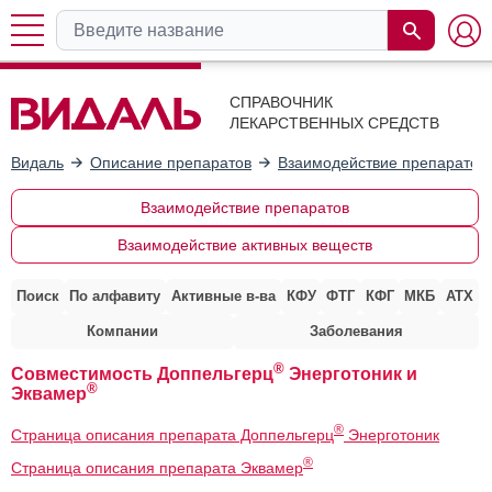
СПРАВОЧНИК
ЛЕКАРСТВЕННЫХ СРЕДСТВ
Видаль
Описание препаратов
Взаимодействие препаратов
Взаимодействие препаратов
Взаимодействие активных веществ
Поиск
По алфавиту
Активные в-ва
КФУ
ФТГ
КФГ
МКБ
АТХ
Компании
Заболевания
®
Совместимость Доппельгерц
Энерготоник и
®
Эквамер
®
Страница описания препарата Доппельгерц
Энерготоник
®
Страница описания препарата Эквамер