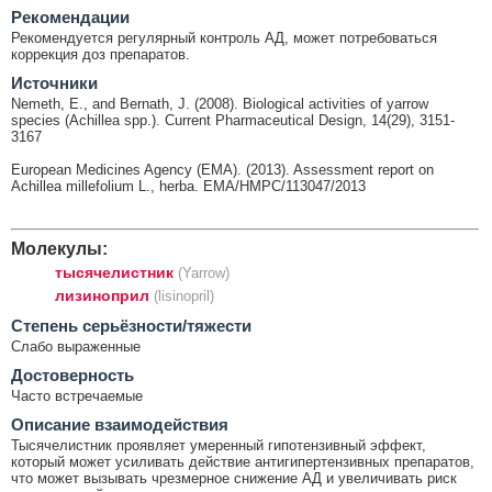
Рекомендации
Рекомендуется регулярный контроль АД, может потребоваться
коррекция доз препаратов.
Источники
Nemeth, E., and Bernath, J. (2008). Biological activities of yarrow
species (Achillea spp.). Current Pharmaceutical Design, 14(29), 3151-
3167
European Medicines Agency (EMA). (2013). Assessment report on
Achillea millefolium L., herba. EMA/HMPC/113047/2013
Молекулы:
тысячелистник
(Yarrow)
лизиноприл
(lisinopril)
Cтепень серьёзности/тяжести
Слабо выраженные
Достоверность
Часто встречаемые
Описание взаимодействия
Тысячелистник проявляет умеренный гипотензивный эффект,
который может усиливать действие антигипертензивных препаратов,
что может вызывать чрезмерное снижение АД и увеличивать риск