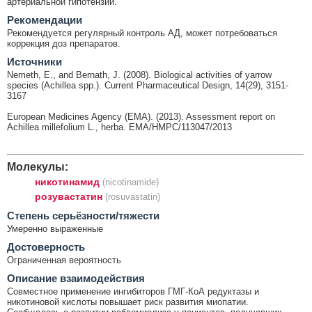
артериальной гипотензии.
Рекомендации
Рекомендуется регулярный контроль АД, может потребоваться
коррекция доз препаратов.
Источники
Nemeth, E., and Bernath, J. (2008). Biological activities of yarrow
species (Achillea spp.). Current Pharmaceutical Design, 14(29), 3151-
3167
European Medicines Agency (EMA). (2013). Assessment report on
Achillea millefolium L., herba. EMA/HMPC/113047/2013
Молекулы:
никотинамид
(nicotinamide)
розувастатин
(rosuvastatin)
Cтепень серьёзности/тяжести
Умеренно выраженные
Достоверность
Ограниченная вероятность
Описание взаимодействия
Совместное применение ингибиторов ГМГ-КоА редуктазы и
никотиновой кислоты повышает риск развития миопатии.