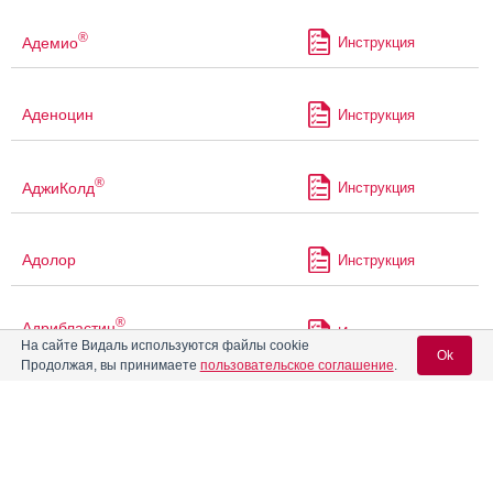
®
Адемио
Инструкция
Аденоцин
Инструкция
®
АджиКолд
Инструкция
Адолор
Инструкция
®
Адрибластин
Инструкция
быстрорастворимый
На сайте Видаль используются файлы cookie
Ok
Продолжая, вы принимаете
пользовательское соглашение
.
®
Адрибластин
НоваМедика
Инструкция
быстрорастворимый
Вход для специалистов
E-mail учетной записи Vidal:
Аерран
Инструкция