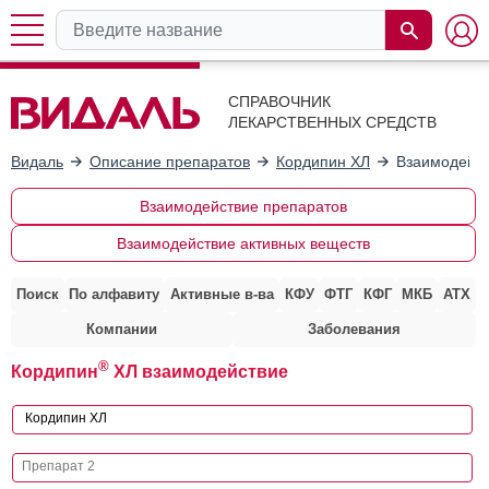
СПРАВОЧНИК
ЛЕКАРСТВЕННЫХ СРЕДСТВ
Видаль
Описание препаратов
Кордипин ХЛ
Взаимодейст
Взаимодействие препаратов
Взаимодействие активных веществ
Поиск
По алфавиту
Активные в-ва
КФУ
ФТГ
КФГ
МКБ
АТХ
Компании
Заболевания
®
Кордипин
ХЛ взаимодействие