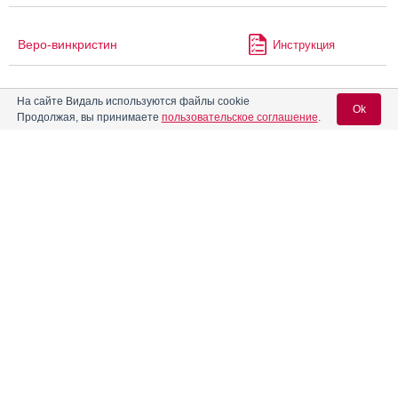
Веро-винкристин
Инструкция
На сайте Видаль используются файлы cookie
Веро-Кларитромицин
Инструкция
Ok
Продолжая, вы принимаете
пользовательское соглашение
.
Веро-флуконазол
Инструкция
Вход для специалистов
E-mail учетной записи Vidal:
Верпас-СР
Инструкция
Пароль:
®
Визудин
Инструкция
®
Виканд
Инструкция
Регистрация
Забыли пароль?
Викейра Пак
Инструкция