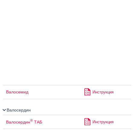
Валосемид
Инструкция
Валосердин
®
Валосердин
ТАБ
Инструкция