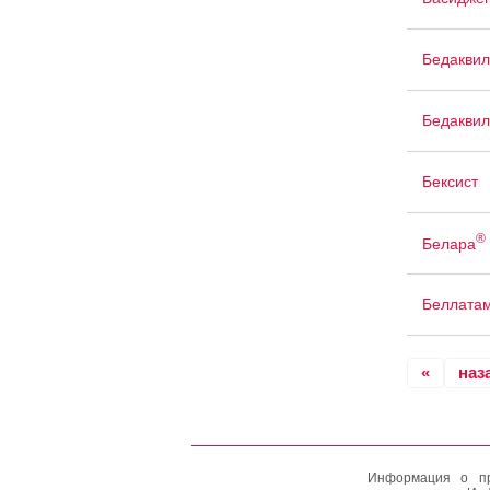
Бедаквил
Бедаквил
Бексист
®
Белара
Беллата
«
наз
Информация о пр