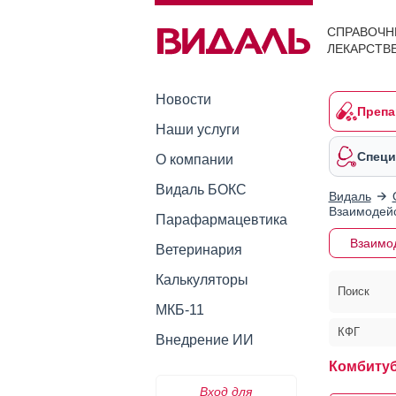
СПРАВОЧН
ЛЕКАРСТВ
Новости
Препа
Наши услуги
Специ
О компании
Видаль БОКС
Видаль
Взаимодейс
Парафармацевтика
Взаимо
Ветеринария
Калькуляторы
Поиск
МКБ-11
КФГ
Внедрение ИИ
Комбиту
Вход для