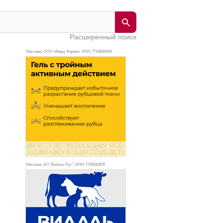
Расширенный поиск
Реклама. ООО «Мерц Фарма», ИНН 771
4689244
Реклама. АО "Видаль Рус", ИНН 772
8043605