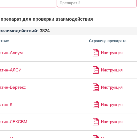
препарат для проверки взаимодействия
взаимодействий:
3824
твие
Страница препарата
атин-Алиум
Инструкция
атин-АЛСИ
Инструкция
атин-Вертекс
Инструкция
атин-К
Инструкция
татин-ЛЕКСВМ
Инструкция