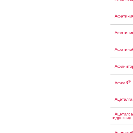
Афатини
Афатини
Афатини
Афинито
®
Афлеб
Ацеталга
Ацетилса
гидроксид
Ацинати