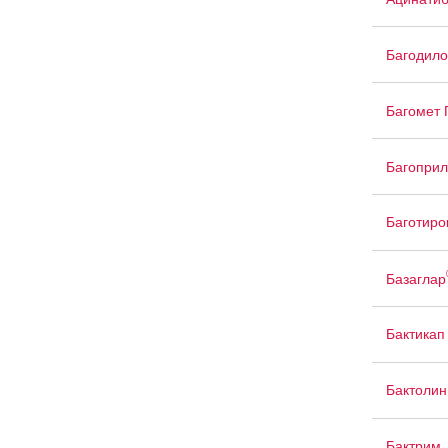
Багодило
Багомет
Багоприл
Баготиро
Базаглар
Бактикап
Бактолин
Бактрим