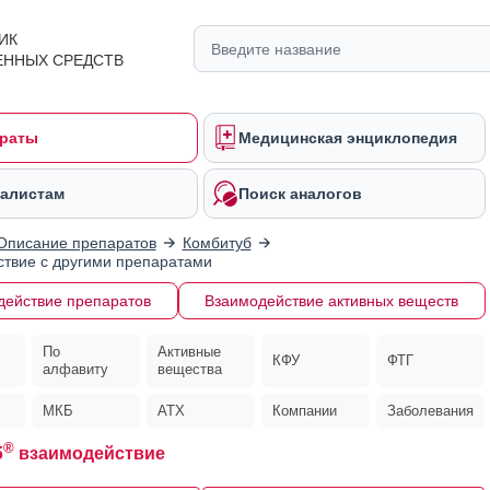
ИК
ЕННЫХ СРЕДСТВ
раты
Медицинская энциклопедия
алистам
Поиск аналогов
Описание препаратов
Комбитуб
твие с другими препаратами
действие препаратов
Взаимодействие активных веществ
По
Активные
КФУ
ФТГ
алфавиту
вещества
МКБ
АТХ
Компании
Заболевания
®
б
взаимодействие