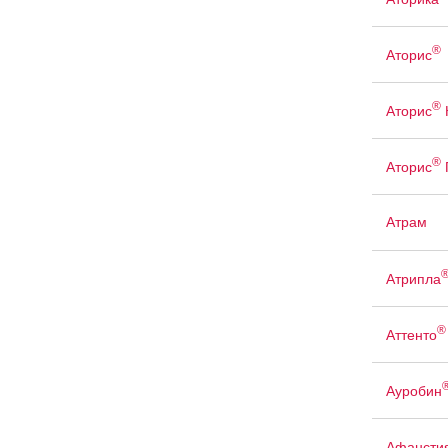
®
Аторис
®
Аторис
®
Аторис
Атрам
Атрипла
®
Аттенто
Ауробин
Афансти