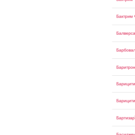
Бактрим 
Балверс
Барбова
Баритро
Барицит
Барицити
Бартизар
Басидже