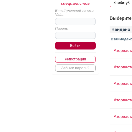
специалистов
E-mail учетной записи
Vidal:
Выберите 
Пароль:
Найдено 
Взаимодейс
Аторваст
Регистрация
Аторваст
Забыли пароль?
Аторваст
Аторваст
Аторвас