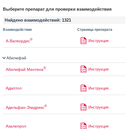
Выберите препарат для проверки взаимодействия
Найдено взаимодействий:
1321
Взаимодействие
Страница препарата
®
А-Валкордис
Инструкция
Абилифай
®
Абилифай Ментена
Инструкция
Адаптол
Инструкция
®
Адельфан-Эзидрекс
Инструкция
Азалепрол
Инструкция