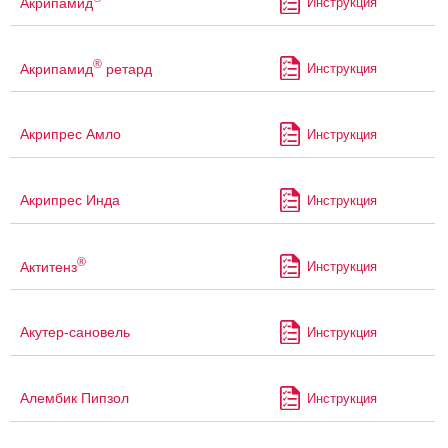
Акрипамид
Инструкция
®
Акрипамид
ретард
Инструкция
Акрипрес Амло
Инструкция
Акрипрес Инда
Инструкция
®
Актитенз
Инструкция
Акутер-сановель
Инструкция
Алембик Пипзол
Инструкция