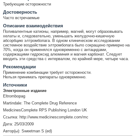
Требующие осторожности
Достоверность
Часто встречаемые
Описание взаимодействия
Поливалентные катионы, например, магний, могут образовывать
хелаты и, следовательно, уменьшать желудочно-кишечную
абсорбцию элтромбопага. В одном клиническом исследовании
системное воздействие элтромбопага было сокращено примерно на
70%, когда он применялся одновременно с антацидами,
содержащими гидроксид алюминия и магния карбонат. Следует
вводить эти средства с интервалом, по крайней мере, четыре часа.
Рекомендации
Применение комбинации требует осторожности.
Нельзя принимать препараты одновременно.
Источники
Электронные издание
Eltrombopag
Martindale: The Complete Drug Reference
MedicinesComplete RPS Publishing London UK
Ссылка: http://www.medicinescomplete.com/mc
Дата: 25/03/2009
Автор(ы): Sweetman S (ed)