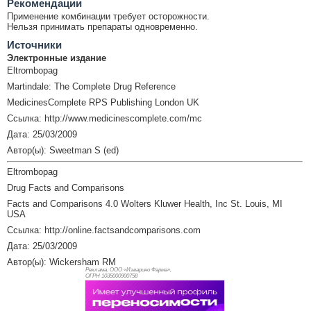
Рекомендации
Применение комбинации требует осторожности.
Нельзя принимать препараты одновременно.
Источники
Электронные издание
Eltrombopag
Martindale: The Complete Drug Reference
MedicinesComplete RPS Publishing London UK
Ссылка: http://www.medicinescomplete.com/mc
Дата: 25/03/2009
Автор(ы): Sweetman S (ed)
Eltrombopag
Drug Facts and Comparisons
Facts and Comparisons 4.0 Wolters Kluwer Health, Inc St. Louis, MI
USA
Ссылка: http://online.factsandcomparisons.com
Дата: 25/03/2009
Автор(ы): Wickersham RM
Реклама. ООО «Изварино Фарма»,
ОГРН 103
5000900758