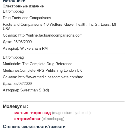
Источники
Электронные издание
Eltrombopag
Drug Facts and Comparisons
Facts and Comparisons 4.0 Wolters Kluwer Health, Inc St. Louis, MI
USA
Ссылка: http://online.factsandcomparisons.com
Дата: 25/03/2009
Автор(ы): Wickersham RM
Eltrombopag
Martindale: The Complete Drug Reference
MedicinesComplete RPS Publishing London UK
Ссылка: http://www.medicinescomplete.com/mc
Дата: 25/03/2009
Автор(ы): Sweetman S (ed)
Молекулы:
магния гидроксид
(magnesium hydroxide)
элтромбопаг
(eltrombopag)
Cтепень серьёзности/тяжести