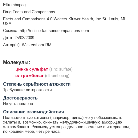
Eltrombopag
Drug Facts and Comparisons
Facts and Comparisons 4.0 Wolters Kluwer Health, Inc St. Louis, MI
USA
Ссылка: http://online.factsandcomparisons.com
Дата: 25/03/2009
Автор(ы): Wickersham RM
Молекулы:
цинка сульфат
(zinc sulfate)
элтромбопаг
(eltrombopag)
Cтепень серьёзности/тяжести
Требующие осторожности
Достоверность
Не установлено
Описание взаимодействия
Поливалентные катионы (например, цинка) могут образовывать
хелаты и, возможно, снижать желудочно-кишечную абсорбцию
элтромбопага. Рекомендуется раздельное введение с интервалом,
по крайней мере, четыре часа.