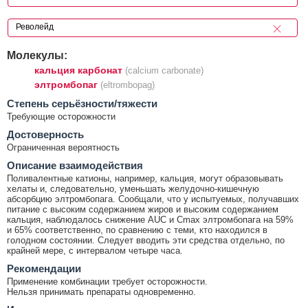
Молекулы:
кальция карбонат
(calcium carbonate)
элтромбопаг
(eltrombopag)
Cтепень серьёзности/тяжести
Требующие осторожности
Достоверность
Ограниченная вероятность
Описание взаимодействия
Поливалентные катионы, например, кальция, могут образовывать
хелаты и, следовательно, уменьшать желудочно-кишечную
абсорбцию элтромбопага. Сообщали, что у испытуемых, получавших
питание с высоким содержанием жиров и высоким содержанием
кальция, наблюдалось снижение AUC и Cmax элтромбопага на 59%
и 65% соответственно, по сравнению с теми, кто находился в
голодном состоянии. Следует вводить эти средства отдельно, по
крайней мере, с интервалом четыре часа.
Рекомендации
Применение комбинации требует осторожности.
Нельзя принимать препараты одновременно.