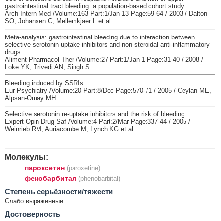
gastrointestinal tract bleeding: a population-based cohort study
Arch Intern Med /Volume:163 Part:1/Jan 13 Page:59-64 / 2003 / Dalton
SO, Johansen C, Mellemkjaer L et al
Meta-analysis: gastrointestinal bleeding due to interaction between
selective serotonin uptake inhibitors and non-steroidal anti-inflammatory
drugs
Aliment Pharmacol Ther /Volume:27 Part:1/Jan 1 Page:31-40 / 2008 /
Loke YK, Trivedi AN, Singh S
Bleeding induced by SSRIs
Eur Psychiatry /Volume:20 Part:8/Dec Page:570-71 / 2005 / Ceylan ME,
Alpsan-Omay MH
Selective serotonin re-uptake inhibitors and the risk of bleeding
Expert Opin Drug Saf /Volume:4 Part:2/Mar Page:337-44 / 2005 /
Weinrieb RM, Auriacombe M, Lynch KG et al
Молекулы:
пароксетин
(paroxetine)
фенобарбитал
(phenobarbital)
Cтепень серьёзности/тяжести
Слабо выраженные
Достоверность