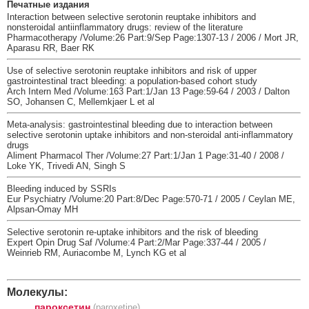
Печатные издания
Interaction between selective serotonin reuptake inhibitors and
nonsteroidal antiinflammatory drugs: review of the literature
Pharmacotherapy /Volume:26 Part:9/Sep Page:1307-13 / 2006 / Mort JR,
Aparasu RR, Baer RK
Use of selective serotonin reuptake inhibitors and risk of upper
gastrointestinal tract bleeding: a population-based cohort study
Arch Intern Med /Volume:163 Part:1/Jan 13 Page:59-64 / 2003 / Dalton
SO, Johansen C, Mellemkjaer L et al
Meta-analysis: gastrointestinal bleeding due to interaction between
selective serotonin uptake inhibitors and non-steroidal anti-inflammatory
drugs
Aliment Pharmacol Ther /Volume:27 Part:1/Jan 1 Page:31-40 / 2008 /
Loke YK, Trivedi AN, Singh S
Bleeding induced by SSRIs
Eur Psychiatry /Volume:20 Part:8/Dec Page:570-71 / 2005 / Ceylan ME,
Alpsan-Omay MH
Selective serotonin re-uptake inhibitors and the risk of bleeding
Expert Opin Drug Saf /Volume:4 Part:2/Mar Page:337-44 / 2005 /
Weinrieb RM, Auriacombe M, Lynch KG et al
Молекулы:
пароксетин
(paroxetine)