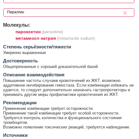
Молекулы:
пароксетин
(paroxetine)
метамизол натрия
(metamizole sodium)
Cтепень серьёзности/тяжести
Умеренно выраженные
Достоверность
Общепризнанные с хорошей доказательной базой
Описание взаимодействия
Повышение частоты случаев кровотечений из ЖКТ, возможно
аддитивное ингибирование гемостаза. Если комбинации избежать не
удается, то следует дополнительно назначать гастропротекторы и
принимать другие меры профилактики кровотечения из ЖКТ.
Рекомендации
Применение комбинации требует осторожности.
Применение такой комбинации требует особой осторожности.
Требуется контроль количества и функционального состояния
тромбоцитов.
Возможно появление токсических реакций, требуется наблюдение.
Источники