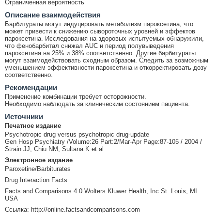
Ограниченная вероятность
Описание взаимодействия
Барбитураты могут индуцировать метаболизм пароксетина, что
может привести к снижению сывороточных уровней и эффектов
пароксетина. Исследования на здоровых испытуемых обнаружили,
что фенобарбитал снижал AUC и период полувыведения
пароксетина на 25% и 38% соответственно. Другие барбитураты
могут взаимодействовать сходным образом. Следить за возможным
уменьшением эффективности пароксетина и откорректировать дозу
соответственно.
Рекомендации
Применение комбинации требует осторожности.
Необходимо наблюдать за клиническим состоянием пациента.
Источники
Печатное издание
Psychotropic drug versus psychotropic drug-update
Gen Hosp Psychiatry /Volume:26 Part:2/Mar-Apr Page:87-105 / 2004 /
Strain JJ, Chiu NM, Sultana K et al
Электронное издание
Paroxetine/Barbiturates
Drug Interaction Facts
Facts and Comparisons 4.0 Wolters Kluwer Health, Inc St. Louis, MI
USA
Ссылка: http://online.factsandcomparisons.com