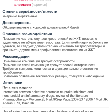
напроксен
(naproxen)
Cтепень серьёзности/тяжести
Умеренно выраженные
Достоверность
Общепризнанные с хорошей доказательной базой
Описание взаимодействия
Повышение частоты случаев кровотечений из ЖКТ, возможно
аддитивное ингибирование гемостаза. Если комбинации избежать не
удается, то следует дополнительно назначать гастропротекторы и
принимать другие меры профилактики кровотечения из ЖКТ.
Рекомендации
Применение комбинации требует осторожности.
Применение такой комбинации требует особой осторожности.
Требуется контроль количества и функционального состояния
тромбоцитов.
Возможно появление токсических реакций, требуется наблюдение.
Источники
Печатные издания
Interaction between selective serotonin reuptake inhibitors and
nonsteroidal antiinflammatory drugs: review of the literature
Pharmacotherapy /Volume:26 Part:9/Sep Page:1307-13 / 2006 / Mort JR,
Aparasu RR, Baer RK
Use of selective serotonin reuptake inhibitors and risk of upper