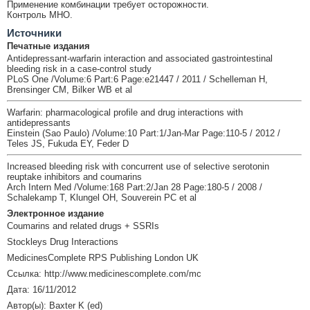
Применение комбинации требует осторожности.
Контроль МНО.
Источники
Печатные издания
Antidepressant-warfarin interaction and associated gastrointestinal
bleeding risk in a case-control study
PLoS One /Volume:6 Part:6 Page:e21447 / 2011 / Schelleman H,
Brensinger CM, Bilker WB et al
Warfarin: pharmacological profile and drug interactions with
antidepressants
Einstein (Sao Paulo) /Volume:10 Part:1/Jan-Mar Page:110-5 / 2012 /
Teles JS, Fukuda EY, Feder D
Increased bleeding risk with concurrent use of selective serotonin
reuptake inhibitors and coumarins
Arch Intern Med /Volume:168 Part:2/Jan 28 Page:180-5 / 2008 /
Schalekamp T, Klungel OH, Souverein PC et al
Электронное издание
Coumarins and related drugs + SSRIs
Stockleys Drug Interactions
MedicinesComplete RPS Publishing London UK
Ссылка: http://www.medicinescomplete.com/mc
Дата: 16/11/2012
Автор(ы): Baxter K (ed)