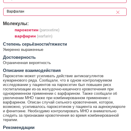
Молекулы:
пароксетин
(paroxetine)
варфарин
(warfarin)
Cтепень серьёзности/тяжести
Умеренно выраженные
Достоверность
Ограниченная вероятность
Описание взаимодействия
Пароксетин может усиливать действие антикоагулянтов
кумаринового ряда. Сообщали, что в одном контролируемом
исследовании у пациентов на пароксетин был повышен риск
госпитализации из-за желудочно-кишечного кровотечения при
одновременном применении с варфарином. Также сообщали об
увеличении МНО также при комбинированном применении с
варфарином. Описан случай сильного кровотечения, которое,
возможно, усиливалось пароксетином у пациента на аценокумароле
и фенитоине. Необходимо контролировать МНО и внимательно
следить за признаками кровотечения во время комбинированной
терапии.
Рекомендации