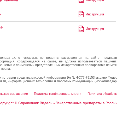
р
Инструкция
®
а
Инструкция
епаратах, отпускаемых по рецепту, размещенная на сайте, предназн
формация, содержащаяся на сайте, не должна использоваться пациен
решения о применении представленных лекарственных препаратов и не мож
 врача.
егистрации средства массовой информации Эл № ФС77-79153 выдано Федер
вязи, информационных технологий и массовых коммуникаций (Роскомнадзор
льское соглашение
Политика конфиденциальности
Политика обработк
opyright
Справочник Видаль «Лекарственные препараты в Росси
©