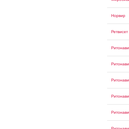
Норвир
Ретвисет
Ритонави
Ритонав
Ритонави
Ритонави
Ритонав
Ритонави