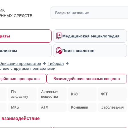
ИК
ЕННЫХ СРЕДСТВ
раты
Медицинская энциклопедия
алистам
Поиск аналогов
Описание препаратов
Тиберал
твие с другими препаратами
действие препаратов
Взаимодействие активных веществ
По
Активные
КФУ
ФТГ
алфавиту
вещества
МКБ
АТХ
Компании
Заболевания
®
взаимодействие