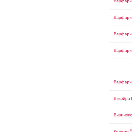
Варфари
Варфари
Варфари
Варфари
Варфари
Викейра 
Виринок
Калетра