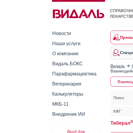
СПРАВОЧН
ЛЕКАРСТВ
Новости
Препа
Наши услуги
Специ
О компании
Видаль БОКС
Видаль
Взаимодейс
Парафармацевтика
Взаимо
Ветеринария
Калькуляторы
Поиск
МКБ-11
КФГ
Внедрение ИИ
Тиберал
Вход для