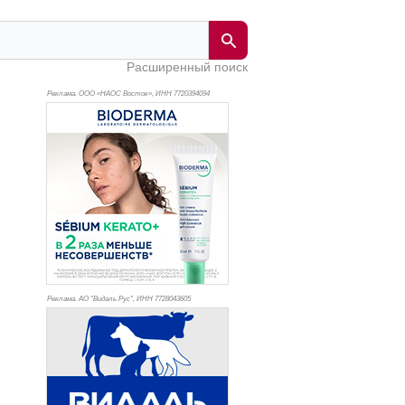
Расширенный поиск
Реклама. ООО «НАОС Восток», ИНН 772
0394094
Реклама. АО "Видаль Рус", ИНН 772
8043605