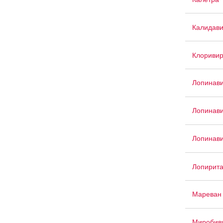
Калидав
Клориви
Лопинави
Лопинави
Лопинави
Лопирит
Мареван
Миробив