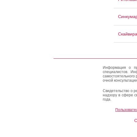
Синкума
Скайвир
Информация о пр
специалистов. Ин
самостоятельного 
очной консультации
Свидетельство о р
надзору в сфере с
года.
Пользовате
C