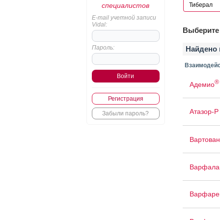
специалистов
E-mail учетной записи
Vidal:
Выберите 
Пароль:
Найдено 
Взаимодейс
®
Адемио
Регистрация
Атазор-Р
Забыли пароль?
Вартован
Варфала
Варфаре