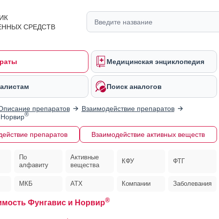
ИК
ЕННЫХ СРЕДСТВ
раты
Медицинская энциклопедия
алистам
Поиск аналогов
Описание препаратов
Взаимодействие препаратов
®
 Норвир
действие препаратов
Взаимодействие активных веществ
По
Активные
КФУ
ФТГ
алфавиту
вещества
МКБ
АТХ
Компании
Заболевания
®
мость Фунгавис и Норвир