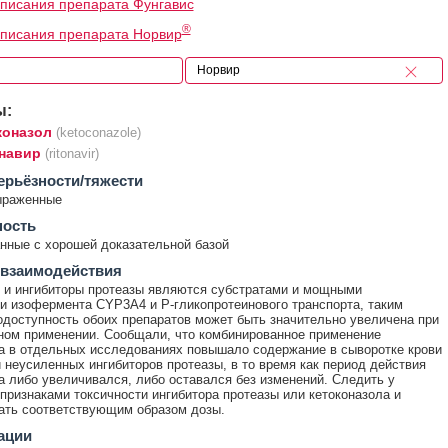
писания препарата Фунгавис
®
писания препарата Норвир
ы:
коназол
(ketoconazole)
навир
(ritonavir)
ерьёзности/тяжести
ыраженные
ность
ные с хорошей доказательной базой
 взаимодействия
 и ингибиторы протеазы являются субстратами и мощными
и изофермента CYP3A4 и Р-гликопротеинового транспорта, таким
одоступность обоих препаратов может быть значительно увеличена при
ом применении. Сообщали, что комбинированное применение
а в отдельных исследованиях повышало содержание в сыворотке крови
 неусиленных ингибиторов протеазы, в то время как период действия
а либо увеличивался, либо оставался без изменений. Следить у
 признаками токсичности ингибитора протеазы или кетоконазола и
ать соответствующим образом дозы.
ации