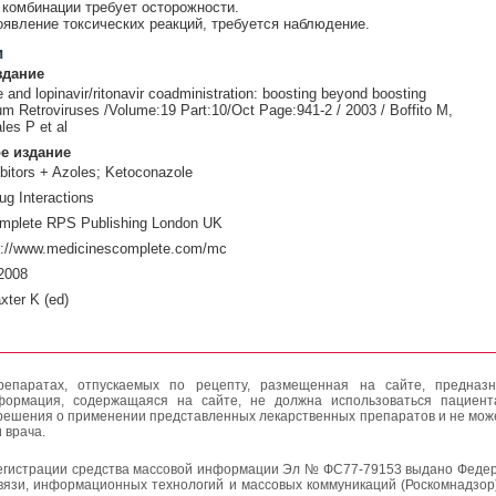
комбинации требует осторожности.
явление токсических реакций, требуется наблюдение.
и
здание
and lopinavir/ritonavir coadministration: boosting beyond boosting
 Retroviruses /Volume:19 Part:10/Oct Page:941-2 / 2003 / Boffito M,
les P et al
е издание
ibitors + Azoles; Ketoconazole
ug Interactions
mplete RPS Publishing London UK
p://www.medicinescomplete.com/mc
2008
xter K (ed)
епаратах, отпускаемых по рецепту, размещенная на сайте, предназн
формация, содержащаяся на сайте, не должна использоваться пациен
решения о применении представленных лекарственных препаратов и не мож
 врача.
егистрации средства массовой информации Эл № ФС77-79153 выдано Федер
вязи, информационных технологий и массовых коммуникаций (Роскомнадзор