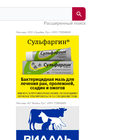
Расширенный поиск
Реклама. ООО «Гриндекс Рус», ИНН 772
6548343
Реклама. АО "Видаль Рус", ИНН 772
8043605