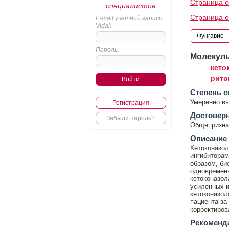
Страница о
специалистов
Страница о
E-mail учетной записи
Vidal:
Пароль:
Молекул
кето
рито
Cтепень с
Умеренно в
Регистрация
Достовер
Забыли пароль?
Общепризнан
Описание
Кетоконазол
ингибиторам
образом, би
одновременн
кетоконазол
усиленных и
кетоконазол
пациента за
корректиров
Рекоменд