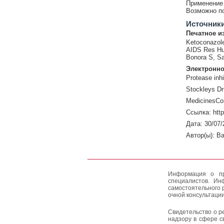
Применение 
Возможно по
Источник
Печатное и
Ketoconazole 
AIDS Res Hum
Bonora S, Sa
Электронно
Protease inh
Stockleys Dr
MedicinesCo
Ссылка: htt
Дата: 30/07/
Автор(ы): Ba
Информация о пр
специалистов. Ин
самостоятельного 
очной консультации
Свидетельство о р
надзору в сфере с