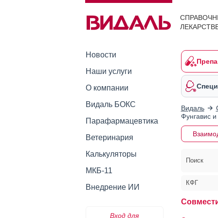
СПРАВОЧН
ЛЕКАРСТВ
Новости
Препа
Наши услуги
Специ
О компании
Видаль БОКС
Видаль
Фунгавис и
Парафармацевтика
Взаимо
Ветеринария
Калькуляторы
Поиск
МКБ-11
КФГ
Внедрение ИИ
Совмести
Вход для