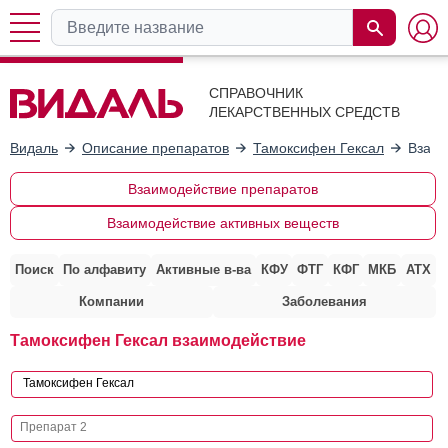
СПРАВОЧНИК
ЛЕКАРСТВЕННЫХ СРЕДСТВ
Видаль
Описание препаратов
Тамоксифен Гексал
Взаим
Взаимодействие препаратов
Взаимодействие активных веществ
Поиск
По алфавиту
Активные в-ва
КФУ
ФТГ
КФГ
МКБ
АТХ
Компании
Заболевания
Тамоксифен Гексал взаимодействие