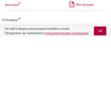
®
Асентра
Инструкция
®
Атаракс
На сайте Видаль используются файлы cookie
Балверса
Инструкция
Ok
Продолжая, вы принимаете
пользовательское соглашение
.
Бебинос
Инструкция
Вход для специалистов
E-mail учетной записи Vidal:
®
Брасер
Инструкция
Пароль:
Бруснивер
Инструкция
Бруснилан
Инструкция
Регистрация
Забыли пароль?
®