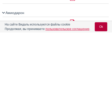
Амиодарон
Амиодарон Белупо
Инструкция
На сайте Видаль используются файлы cookie
Ok
Продолжая, вы принимаете
пользовательское соглашение
.
Амиодарон Велфарм
Вход для специалистов
Амиодарон Сандоз
Инструкция
E-mail учетной записи Vidal:
Амиодарон Фармасинтез
Инструкция
Пароль:
Амиодарон-OBL
Инструкция
®
Амиодарон-Акри
Инструкция
Регистрация
Забыли пароль?