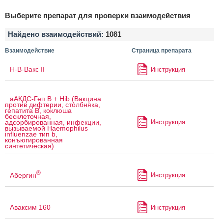
Выберите препарат для проверки взаимодействия
Найдено взаимодействий:
1081
Взаимодействие
Страница препарата
H-B-Вакс II
Инструкция
аАКДС-Геп B + Hib (Вакцина
против дифтерии, столбняка,
гепатита B, коклюша
бесклеточная,
Инструкция
адсорбированная, инфекции,
вызываемой Haemophilus
influenzae тип b,
конъюгированная
синтетическая)
®
Абергин
Инструкция
Аваксим 160
Инструкция