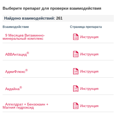
Выберите препарат для проверки взаимодействия
Найдено взаимодействий:
261
Взаимодействие
Страница препарата
9 Месяцев Витаминно-
Инструкция
минеральный комплекс
®
АВВАнтацид
Инструкция
®
АджиФлюкс
Инструкция
®
Акдайна
Инструкция
Алгелдрат + Бензокаин +
Инструкция
Магния гидроксид