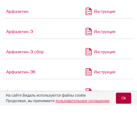
Арфазетин
Инструкция
Арфазетин-Э
Инструкция
Арфазетин-Э сбор
Инструкция
Арфазетин-ЭК
Инструкция
Аск-Магнио
Инструкция
На сайте Видаль используются файлы cookie
Ok
Продолжая, вы принимаете
пользовательское соглашение
.
®
Аснитон
Инструкция
Вход для специалистов
E-mail учетной записи Vidal:
Астрамаг
Инструкция