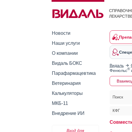
СПРАВОЧН
ЛЕКАРСТВ
Новости
Препа
Наши услуги
Специ
О компании
Видаль БОКС
Видаль
®
Фенюльс
Парафармацевтика
Взаимо
Ветеринария
Калькуляторы
Поиск
МКБ-11
КФГ
Внедрение ИИ
Совмест
Вход для