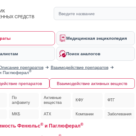
ИК
ЕННЫХ СРЕДСТВ
раты
Медицинская энциклопедия
алистам
Поиск аналогов
Описание препаратов
Взаимодействие препаратов
®
и Паглюферал
действие препаратов
Взаимодействие активных веществ
По
Активные
КФУ
ФТГ
алфавиту
вещества
МКБ
АТХ
Компании
Заболевания
®
®
имость Фенюльс
и Паглюферал
®