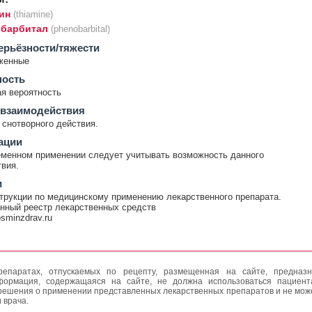
ин
(thiamine)
барбитал
(phenobarbital)
ерьёзности/тяжести
женные
ность
я вероятность
 взаимодействия
снотворного действия.
ации
менном применении следует учитывать возможность данного
вия.
и
трукции по медицинскому применению лекарственного препарата.
нный реестр лекарственных средств
rosminzdrav.ru
епаратах, отпускаемых по рецепту, размещенная на сайте, предназн
формация, содержащаяся на сайте, не должна использоваться пациен
решения о применении представленных лекарственных препаратов и не мож
 врача.