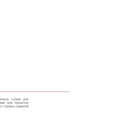
ачена только для
тами для принятия
ет служить заменой