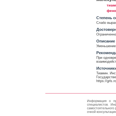
тиам
фено
Cтепень с
Слабо выра
Достовер
Ограниченна
Описание
Уменьшение 
Рекоменд
При одновре
взаимодейст
Источник
Тиамин. Инс
Государстве
https://grls.
Информация о пр
специалистов. Ин
самостоятельного 
очной консультации