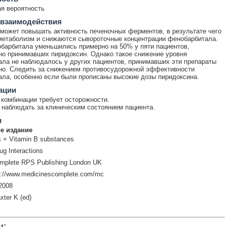
я вероятность
 взаимодействия
может повышать активность печеночных ферментов, в результате чего
метаболизм и снижаются сывороточные концентрации фенобарбитала.
барбитала уменьшились примерно на 50% у пяти пациентов,
о принимавших пиридоксин. Однако такое снижение уровня
ла не наблюдалось у других пациентов, принимавших эти препараты
но. Следить за снижением противосудорожной эффективности
ла, особенно если были прописаны высокие дозы пиридоксина.
ации
комбинации требует осторожности.
наблюдать за клиническим состоянием пациента.
и
е издание
cs + Vitamin B substances
ug Interactions
mplete RPS Publishing London UK
p://www.medicinescomplete.com/mc
2008
xter K (ed)
ы: