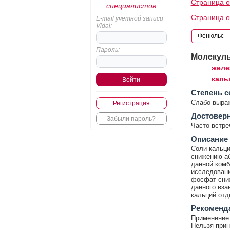
Страница 
специалистов
Страница 
E-mail учетной записи
Vidal:
Пароль:
Молекул
желе
каль
Cтепень с
Слабо выра
Регистрация
Достовер
Забыли пароль?
Часто встр
Описание
Соли кальци
снижению аб
данной комб
исследовани
фосфат сниж
данного вза
кальций отд
Рекоменд
Применение 
Нельзя прин