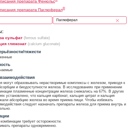
описания препарата Фенюльс
®
описания препарата Паглюферал
ы:
за сульфат
(ferrous sulfate)
ция глюконат
(calcium gluconate)
ерьёзности/тяжести
женные
ность
ечаемые
 взаимодействия
я могут образовывать нерастворимые комплексы с железом, приводя к
сорбции и биодоступности железа. В исследованиях при применении
инации плазменные концентрации железа снижались на 67%. В других
ях установлено, что кальция карбонат, кальция цитрат и кальция
али абсорбцию железа во время приема пищи. Чтобы избежать
имодействия следует назначать препараты железа для приема внутрь и
ельно.
ации
комбинации требует осторожности.
имать препараты одновременно.