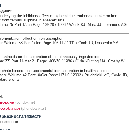
и
здания
erlying the inhibitory effect of high calcium carbonate intake on iron
ty from ferrous sulphate in anaemic rats
olume:75 Part:1/Jan Page:109-20 / 1996 / Wienk KJ, Marx JJ, Lemmens AG
ementation: effect on iron absorption
tr /Volume:53 Part:1/Jan Page:106-11 / 1991 / Cook JD, Dassenko SA,
f antacids on the absorption of simultaneously ingested iron
:255 Part:11/Mar 21 Page:1468-70 / 1986 / O’Neil-Cutting MA, Crosby WH
sphate binders on supplemental iron absorption in healthy subjects
acol /Volume:42 Part:10/Oct Page:1171-6 / 2002 / Pruchnicki MC, Coyle JD,
ard S et al
ы:
доксин
(pyridoxine)
барбитал
(phenobarbital)
ерьёзности/тяжести
ыраженные
ность