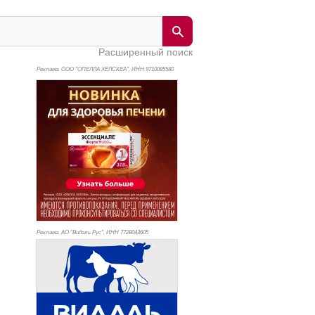
Расширенный поиск
Реклама. ООО "ОПЕЛЛА ХЕЛСКЕА", ИНН 971
0085580
Реклама. АО "Видаль Рус", ИНН 772
8043605