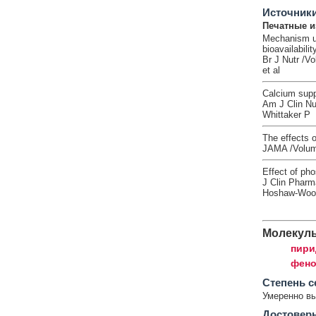
Источник
Печатные и
Mechanism und
bioavailabili
Br J Nutr /V
et al
Calcium suppl
Am J Clin Nu
Whittaker P
The effects o
JAMA /Volume
Effect of pho
J Clin Pharm
Hoshaw-Wood
Молекул
пири
фено
Cтепень с
Умеренно в
Достовер