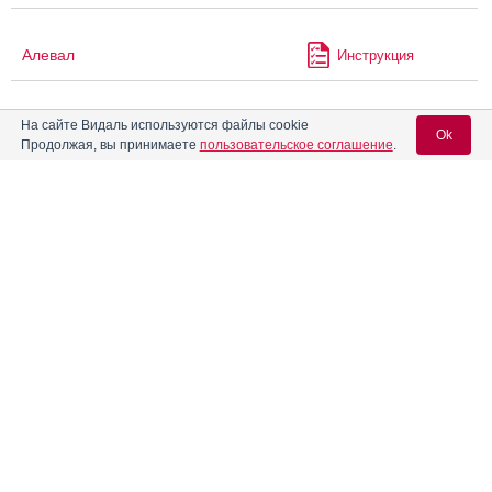
Алевал
Инструкция
На сайте Видаль используются файлы cookie
Алзолам
Инструкция
Ok
Продолжая, вы принимаете
пользовательское соглашение
.
Аллерголан
Инструкция
Вход для специалистов
E-mail учетной записи Vidal:
Алпразолам
Инструкция
Пароль:
®
Алтиазем
РР
Инструкция
Альбоциф
Инструкция
Регистрация
Забыли пароль?
Альгерика
Инструкция