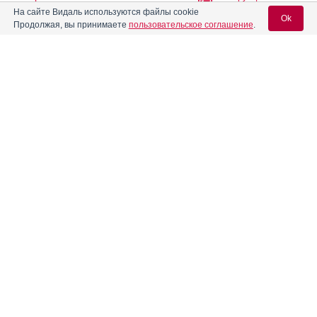
На сайте Видаль используются файлы cookie
Ok
Продолжая, вы принимаете
пользовательское соглашение
.
Азитромицин
АЗИТРОМИЦИН АВЕКСИМА
Инструкция
Вход для специалистов
E-mail учетной записи Vidal:
Азитромицин Авексима
Инструкция
Пароль:
Азитромицин Велфарм
Инструкция
Азитромицин Зентива
Инструкция
Регистрация
Забыли пароль?
Азитромицин Маклеодз
Инструкция
Азитромицин ПСК
Инструкция