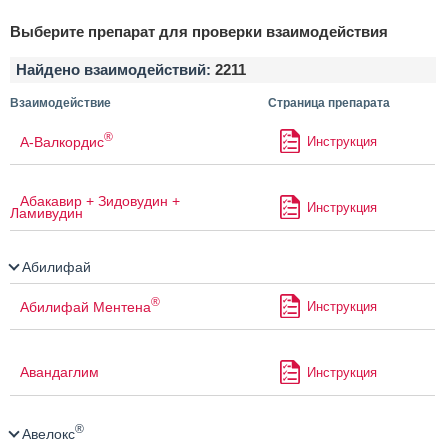
Выберите препарат для проверки взаимодействия
Найдено взаимодействий:
2211
Взаимодействие
Страница препарата
®
А-Валкордис
Инструкция
Абакавир + Зидовудин +
Инструкция
Ламивудин
Абилифай
®
Абилифай Ментена
Инструкция
Авандаглим
Инструкция
®
Авелокс