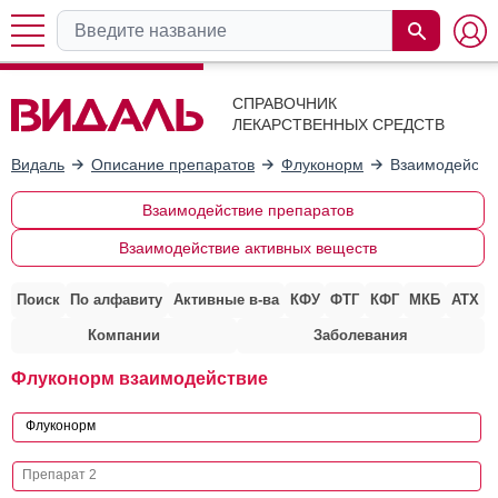
СПРАВОЧНИК
ЛЕКАРСТВЕННЫХ СРЕДСТВ
Видаль
Описание препаратов
Флуконорм
Взаимодейств
Взаимодействие препаратов
Взаимодействие активных веществ
Поиск
По алфавиту
Активные в-ва
КФУ
ФТГ
КФГ
МКБ
АТХ
Компании
Заболевания
Флуконорм взаимодействие