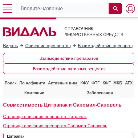
СПРАВОЧНИК
ЛЕКАРСТВЕННЫХ СРЕДСТВ
Видаль
Описание препаратов
Взаимодействие препаратов
Взаимодействие препаратов
Взаимодействие активных веществ
Поиск
По алфавиту
Активные в-ва
КФУ
ФТГ
КФГ
МКБ
АТХ
Компании
Заболевания
Совместимость Цитрапак и Саномил-Сановель
Страница описания препарата Цитрапак
Страница описания препарата Саномил-Сановель