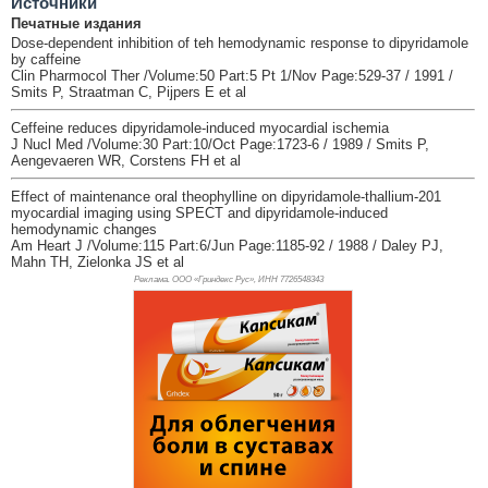
Источники
Печатные издания
Dose-dependent inhibition of teh hemodynamic response to dipyridamole
by caffeine
Clin Pharmocol Ther /Volume:50 Part:5 Pt 1/Nov Page:529-37 / 1991 /
Smits P, Straatman C, Pijpers E et al
Ceffeine reduces dipyridamole-induced myocardial ischemia
J Nucl Med /Volume:30 Part:10/Oct Page:1723-6 / 1989 / Smits P,
Aengevaeren WR, Corstens FH et al
Effect of maintenance oral theophylline on dipyridamole-thallium-201
myocardial imaging using SPECT and dipyridamole-induced
hemodynamic changes
Am Heart J /Volume:115 Part:6/Jun Page:1185-92 / 1988 / Daley PJ,
Mahn TH, Zielonka JS et al
Реклама. ООО «Гриндекс Рус», ИНН 772
6548343