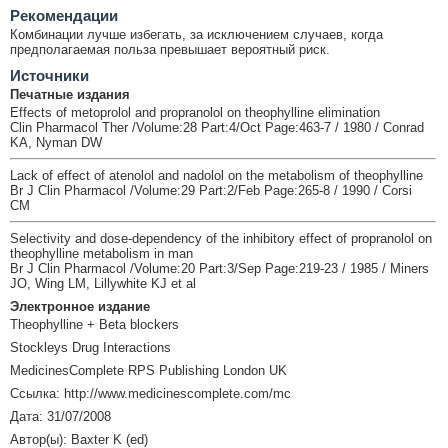
Рекомендации
Комбинации лучше избегать, за исключением случаев, когда
предполагаемая польза превышает вероятный риск.
Источники
Печатные издания
Effects of metoprolol and propranolol on theophylline elimination
Clin Pharmacol Ther /Volume:28 Part:4/Oct Page:463-7 / 1980 / Conrad
KA, Nyman DW
Lack of effect of atenolol and nadolol on the metabolism of theophylline
Br J Clin Pharmacol /Volume:29 Part:2/Feb Page:265-8 / 1990 / Corsi
CM
Selectivity and dose-dependency of the inhibitory effect of propranolol on
theophylline metabolism in man
Br J Clin Pharmacol /Volume:20 Part:3/Sep Page:219-23 / 1985 / Miners
JO, Wing LM, Lillywhite KJ et al
Электронное издание
Theophylline + Beta blockers
Stockleys Drug Interactions
MedicinesComplete RPS Publishing London UK
Ссылка: http://www.medicinescomplete.com/mc
Дата: 31/07/2008
Автор(ы): Baxter K (ed)