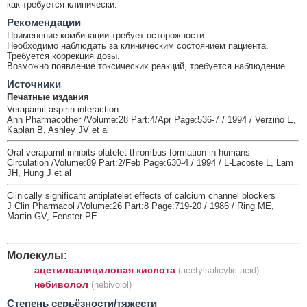
как требуется клинически.
Рекомендации
Применение комбинации требует осторожности.
Необходимо наблюдать за клиническим состоянием пациента.
Требуется коррекция дозы.
Возможно появление токсических реакций, требуется наблюдение.
Источники
Печатные издания
Verapamil-aspirin interaction
Ann Pharmacother /Volume:28 Part:4/Apr Page:536-7 / 1994 / Verzino E,
Kaplan B, Ashley JV et al
Oral verapamil inhibits platelet thrombus formation in humans
Circulation /Volume:89 Part:2/Feb Page:630-4 / 1994 / L-Lacoste L, Lam
JH, Hung J et al
Clinically significant antiplatelet effects of calcium channel blockers
J Clin Pharmacol /Volume:26 Part:8 Page:719-20 / 1986 / Ring ME,
Martin GV, Fenster PE
Молекулы:
ацетилсалициловая кислота
(acetylsalicylic acid)
небиволол
(nebivolol)
Cтепень серьёзности/тяжести