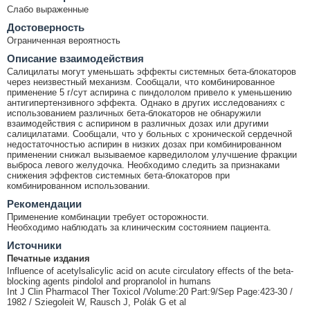
Слабо выраженные
Достоверность
Ограниченная вероятность
Описание взаимодействия
Салицилаты могут уменьшать эффекты системных бета-блокаторов
через неизвестный механизм. Сообщали, что комбинированное
применение 5 г/сут аспирина с пиндололом привело к уменьшению
антигипертензивного эффекта. Однако в других исследованиях с
использованием различных бета-блокаторов не обнаружили
взаимодействия с аспирином в различных дозах или другими
салицилатами. Сообщали, что у больных с хронической сердечной
недостаточностью аспирин в низких дозах при комбинированном
применении снижал вызываемое карведилолом улучшение фракции
выброса левого желудочка. Необходимо следить за признаками
снижения эффектов системных бета-блокаторов при
комбинированном использовании.
Рекомендации
Применение комбинации требует осторожности.
Необходимо наблюдать за клиническим состоянием пациента.
Источники
Печатные издания
Influence of acetylsalicylic acid on acute circulatory effects of the beta-
blocking agents pindolol and propranolol in humans
Int J Clin Pharmacol Ther Toxicol /Volume:20 Part:9/Sep Page:423-30 /
1982 / Sziegoleit W, Rausch J, Polák G et al