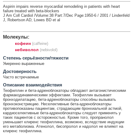
Aspirin impairs reverse myocardial remodeling in patients with heart
failure treated with beta-blockers
J Am Coll Cardiol /Volume:38 Part:7/Dec Page:1950-6 / 2001 / Lindenfeld
J, Robertson AD, Lowes BD et al
Молекулы:
кофеин
(caffeine)
небиволол
(nebivolol)
Cтепень серьёзности/тяжести
Умеренно выраженные
Достоверность
Часто встречаемые
Описание взаимодействия
Теофиллин и бета-адреноблокаторы обладают антагонистическими
фармакодинамическими эффектами. Теофиллин вызывает
бронходилатацию, бета-адреноблокаторы способны вызывать
бронхоконстрикцию. Неселективные бета-адреноблокаторы
противопоказаны пациентам, страдающим бронхиальной астмой,
кардиоселективные бета-адреноблокаторы следует применять у
таких пациентов с осторожностью. Кроме того, пропранолол
уменьшает клиренс теофиллина, возможно, вследствие индукции
его метаболизма. Атенолол, бисопролол и надолол не влияют на
клиренс теофиллина.