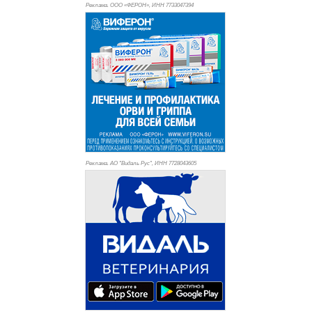
Реклама. ООО «ФЕРОН», ИНН 773
3047394
Реклама. АО "Видаль Рус", ИНН 772
8043605