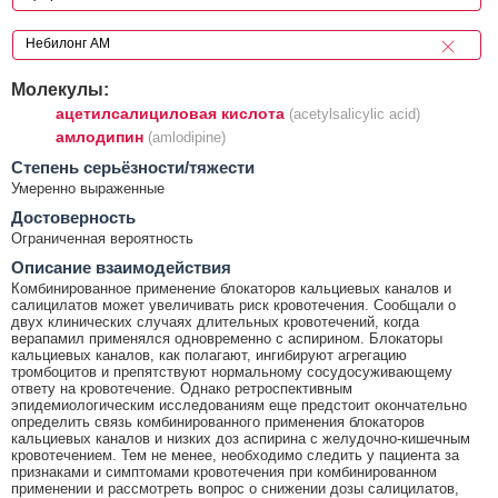
Молекулы:
ацетилсалициловая кислота
(acetylsalicylic acid)
амлодипин
(amlodipine)
Cтепень серьёзности/тяжести
Умеренно выраженные
Достоверность
Ограниченная вероятность
Описание взаимодействия
Комбинированное применение блокаторов кальциевых каналов и
салицилатов может увеличивать риск кровотечения. Сообщали о
двух клинических случаях длительных кровотечений, когда
верапамил применялся одновременно с аспирином. Блокаторы
кальциевых каналов, как полагают, ингибируют агрегацию
тромбоцитов и препятствуют нормальному сосудосуживающему
ответу на кровотечение. Однако ретроспективным
эпидемиологическим исследованиям еще предстоит окончательно
определить связь комбинированного применения блокаторов
кальциевых каналов и низких доз аспирина с желудочно-кишечным
кровотечением. Тем не менее, необходимо следить у пациента за
признаками и симптомами кровотечения при комбинированном
применении и рассмотреть вопрос о снижении дозы салицилатов,