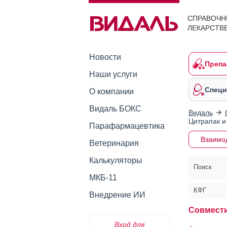
СПРАВОЧН
ЛЕКАРСТВ
Новости
Препа
Наши услуги
Специ
О компании
Видаль БОКС
Видаль
Цитрапак и
Парафармацевтика
Взаимо
Ветеринария
Калькуляторы
Поиск
МКБ-11
КФГ
Внедрение ИИ
Совмести
Вход для