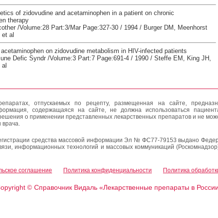
tics of zidovudine and acetaminophen in a patient on chronic
en therapy
ther /Volume:28 Part:3/Mar Page:327-30 / 1994 / Burger DM, Meenhorst
et al
f acetaminophen on zidovudine metabolism in HIV-infected patients
une Defic Syndr /Volume:3 Part:7 Page:691-4 / 1990 / Steffe EM, King JH,
 al
епаратах, отпускаемых по рецепту, размещенная на сайте, предназн
формация, содержащаяся на сайте, не должна использоваться пациен
решения о применении представленных лекарственных препаратов и не мож
 врача.
егистрации средства массовой информации Эл № ФС77-79153 выдано Федер
вязи, информационных технологий и массовых коммуникаций (Роскомнадзор
льское соглашение
Политика конфиденциальности
Политика обработк
opyright
Справочник Видаль «Лекарственные препараты в Росси
©