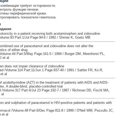
ации
комбинации требует осторожности.
онтроль функции печени.
ртины периферической крови.
тролировать показатели гемопоэза.
и
здания
otoxicity in a patient receiving both acetaminophen and zidovudine
lume:93 Part:1/Jul Page:94-6 / 1992 / Shriner K, Goetz MB
combined use of paracetamol and zidovudine does not alter the
ics of either drug
Volume:44 Part:5/May Page:161-5 / 1994 / Burger DM, Meenhorst PL,
 et al
n does not impair clearance of zidovudine
ed /Volume:114 Part:11/Jun 1 Page:937-40 / 1991 / Sattler FR, Ko R,
et al
of azidothymidine (AZT) in the treatment of patients with AIDS and AIDS-
ex. A double-blind, placebo-controlled trial
 /Volume:317 Part:4/Jul 23 Page:192-7 / 1987 / Richman DD, Fischl MA,
 al
on and sulphation of paracetamol in HIV-positive patients and patients with
armacol /Volume:48 Part:6/Dec Page:811-8 / 1999 / O'Neil WM, Pezzullo JC,
 et al