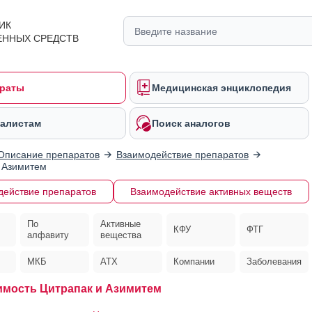
ИК
ЕННЫХ СРЕДСТВ
раты
Медицинская энциклопедия
алистам
Поиск аналогов
Описание препаратов
Взаимодействие препаратов
 Азимитем
действие препаратов
Взаимодействие активных веществ
По
Активные
КФУ
ФТГ
алфавиту
вещества
МКБ
АТХ
Компании
Заболевания
мость Цитрапак и Азимитем