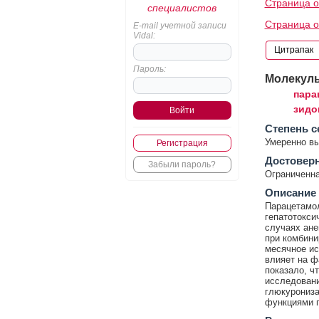
Страница о
специалистов
Страница о
E-mail учетной записи
Vidal:
Пароль:
Молекул
пара
зидо
Cтепень с
Умеренно в
Регистрация
Достовер
Забыли пароль?
Ограниченна
Описание
Парацетамол
гепатотокси
случаях ане
при комбини
месячное ис
влияет на ф
показало, ч
исследовани
глюкурониза
функциями п