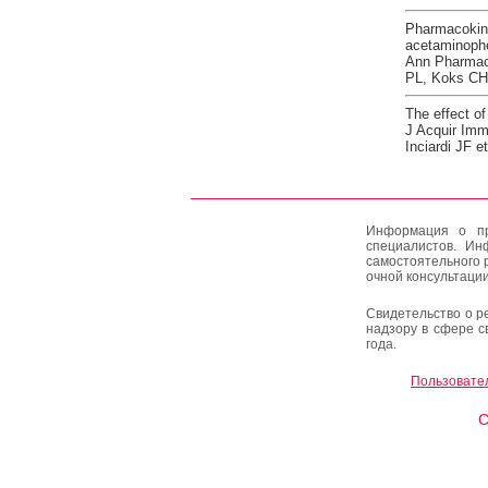
Pharmacokine
acetaminoph
Ann Pharmaco
PL, Koks CH 
The effect o
J Acquir Imm
Inciardi JF et
Информация о пр
специалистов. Ин
самостоятельного 
очной консультации
Свидетельство о р
надзору в сфере с
года.
Пользовате
C