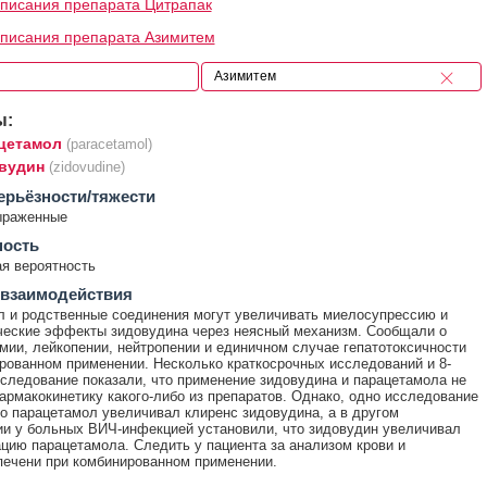
писания препарата Цитрапак
писания препарата Азимитем
ы:
цетамол
(paracetamol)
вудин
(zidovudine)
ерьёзности/тяжести
ыраженные
ность
я вероятность
 взаимодействия
 и родственные соединения могут увеличивать миелосупрессию и
ческие эффекты зидовудина через неясный механизм. Сообщали о
мии, лейкопении, нейтропении и единичном случае гепатотоксичности
рованном применении. Несколько краткосрочных исследований и 8-
следование показали, что применение зидовудина и парацетамола не
армакокинетику какого-либо из препаратов. Однако, одно исследование
то парацетамол увеличивал клиренс зидовудина, а в другом
и у больных ВИЧ-инфекцией установили, что зидовудин увеличивал
цию парацетамола. Следить у пациента за анализом крови и
ечени при комбинированном применении.