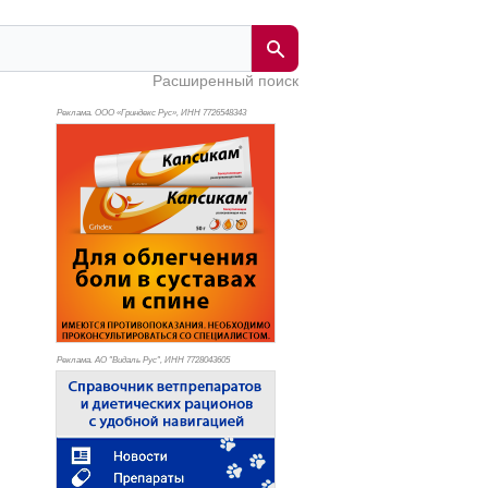
Расширенный поиск
Реклама. ООО «Гриндекс Рус», ИНН 772
6548343
Реклама. АО "Видаль Рус", ИНН 772
8043605