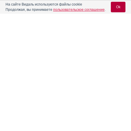
На сайте Видаль используются файлы cookie
Ok
Продолжая, вы принимаете
пользовательское соглашение
.
®
Ангиозил
ретард
Инструкция
Вход для специалистов
Ангитал
Инструкция
E-mail учетной записи Vidal:
АнГрикапс максима
Инструкция
Пароль:
Антигриппин
Инструкция
Антигриппин Аптекарский
Инструкция
Регистрация
Забыли пароль?
®
Антигриппин-Анви
Инструкция