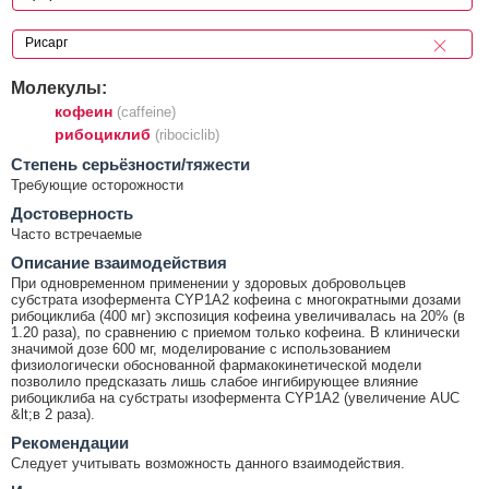
Молекулы:
кофеин
(caffeine)
рибоциклиб
(ribociclib)
Cтепень серьёзности/тяжести
Требующие осторожности
Достоверность
Часто встречаемые
Описание взаимодействия
При одновременном применении у здоровых добровольцев
субстрата изофермента CYP1A2 кофеина с многократными дозами
рибоциклиба (400 мг) экспозиция кофеина увеличивалась на 20% (в
1.20 раза), по сравнению с приемом только кофеина. В клинически
значимой дозе 600 мг, моделирование с использованием
физиологически обоснованной фармакокинетической модели
позволило предсказать лишь слабое ингибирующее влияние
рибоциклиба на субстраты изофермента CYP1A2 (увеличение AUC
&lt;в 2 раза).
Рекомендации
Следует учитывать возможность данного взаимодействия.