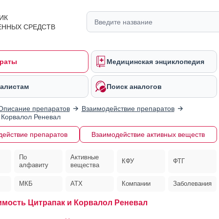
ИК
ЕННЫХ СРЕДСТВ
раты
Медицинская энциклопедия
алистам
Поиск аналогов
Описание препаратов
Взаимодействие препаратов
 Корвалол Реневал
действие препаратов
Взаимодействие активных веществ
По
Активные
КФУ
ФТГ
алфавиту
вещества
МКБ
АТХ
Компании
Заболевания
мость Цитрапак и Корвалол Реневал