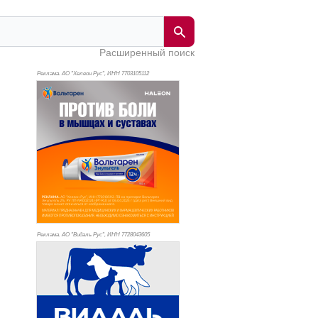
Расширенный поиск
Реклама. АО "Хелеон Рус", ИНН 770
3105112
Реклама. АО "Видаль Рус", ИНН 772
8043605