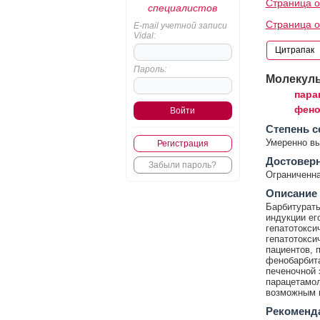
Страница о
специалистов
Страница о
E-mail учетной записи
Vidal:
Пароль:
Молекул
пара
фено
Cтепень с
Умеренно в
Регистрация
Достовер
Забыли пароль?
Ограниченна
Описание
Барбитураты
индукции ег
гепатотокси
гепатотокси
пациентов, 
фенобарбита
печеночной 
парацетамол
возможным п
Рекоменд