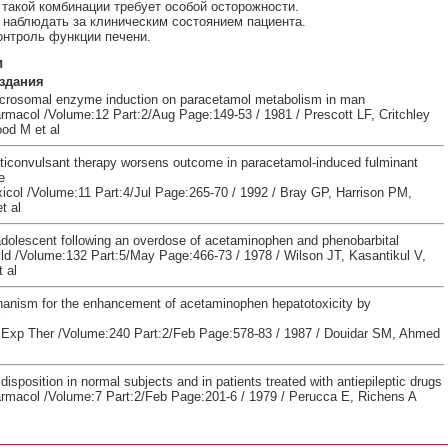
такой комбинации требует особой осторожности.
наблюдать за клиническим состоянием пациента.
онтроль функции печени.
и
здания
icrosomal enzyme induction on paracetamol metabolism in man
armacol /Volume:12 Part:2/Aug Page:149-53 / 1981 / Prescott LF, Critchley
ood M et al
ticonvulsant therapy worsens outcome in paracetamol-induced fulminant
e
col /Volume:11 Part:4/Jul Page:265-70 / 1992 / Bray GP, Harrison PM,
t al
adolescent following an overdose of acetaminophen and phenobarbital
ld /Volume:132 Part:5/May Page:466-73 / 1978 / Wilson JT, Kasantikul V,
 al
anism for the enhancement of acetaminophen hepatotoxicity by
l
Exp Ther /Volume:240 Part:2/Feb Page:578-83 / 1987 / Douidar SM, Ahmed
isposition in normal subjects and in patients treated with antiepileptic drugs
armacol /Volume:7 Part:2/Feb Page:201-6 / 1979 / Perucca E, Richens A