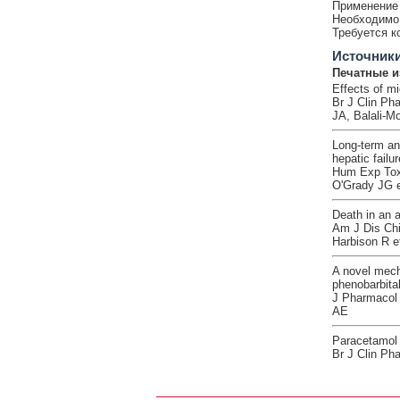
Применение 
Необходимо 
Требуется к
Источник
Печатные и
Effects of m
Br J Clin Ph
JA, Balali-M
Long-term an
hepatic failur
Hum Exp Toxi
O'Grady JG e
Death in an 
Am J Dis Chi
Harbison R et
A novel mech
phenobarbita
J Pharmacol 
AE
Paracetamol d
Br J Clin Ph