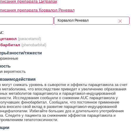
писания препарата Цитрапак
писания препарата Корвалол Реневал
ы:
цетамол
(paracetamol)
барбитал
(phenobarbital)
ерьёзности/тяжести
ыраженные
ность
я вероятность
 взаимодействия
 могут снижать уровень в сыворотке и эффекты парацетамола за счет
о метаболизма, что впоследствии приведет к увеличению образования
чных метаболитов парацетамола и парацетамол-индуцированной
чности. Исследования сообщили о снижении AUC парацетамола у
получавших фенобарбитал. Сообщали, что постоянное применение
ла вносило свой вклад в развитие парацетамол-индуцированной
энцефалопатии. Избегайте больших доз и длительного употребления
а. Следите у пациента за снижением эффектов парацетамола и
роявлением гепатотоксичности.
ации