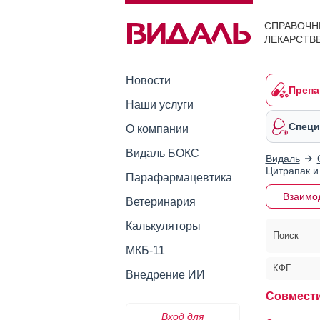
СПРАВОЧН
ЛЕКАРСТВ
Новости
Препа
Наши услуги
Специ
О компании
Видаль БОКС
Видаль
Цитрапак и
Парафармацевтика
Взаимо
Ветеринария
Калькуляторы
Поиск
МКБ-11
КФГ
Внедрение ИИ
Совмести
Вход для