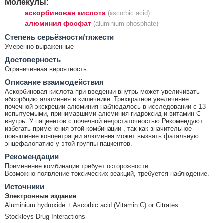
Молекулы:
аскорбиновая кислота
(ascorbic acid)
алюминия фосфат
(aluminium phosphate)
Cтепень серьёзности/тяжести
Умеренно выраженные
Достоверность
Ограниченная вероятность
Описание взаимодействия
Аскорбиновая кислота при введении внутрь может увеличивать
абсорбцию алюминия в кишечнике. Трехкратное увеличение
почечной экскреции алюминия наблюдалось в исследовании с 13
испытуемыми, принимавшими алюминия гидроксид и витамин С
внутрь. У пациентов с почечной недостаточностью Рекомендуют
избегать применения этой комбинации , так как значительное
повышение концентрации алюминия может вызвать фатальную
энцефалопатию у этой группы пациентов.
Рекомендации
Применение комбинации требует осторожности.
Возможно появление токсических реакций, требуется наблюдение.
Источники
Электронные издание
Aluminium hydroxide + Ascorbic acid (Vitamin C) or Citrates
Stockleys Drug Interactions