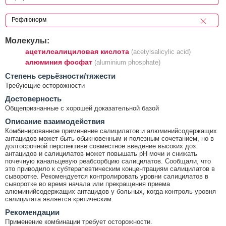
Молекулы:
ацетилсалициловая кислота
(acetylsalicylic acid)
алюминия фосфат
(aluminium phosphate)
Cтепень серьёзности/тяжести
Требующие осторожности
Достоверность
Общепризнанные с хорошей доказательной базой
Описание взаимодействия
Комбинированное применение салицилатов и алюминийсодержащих
антацидов может быть обыкновенным и полезным сочетанием, но в
долгосрочной перспективе совместное введение высоких доз
антацидов и салицилатов может повышать рН мочи и снижать
почечную канальцевую реабсорбцию салицилатов. Сообщали, что
это приводило к субтерапевтическим концентрациям салицилатов в
сыворотке. Рекомендуется контролировать уровни салицилатов в
сыворотке во время начала или прекращения приема
алюминийсодержащих антацидов у больных, когда контроль уровня
салицилата является критическим.
Рекомендации
Применение комбинации требует осторожности.