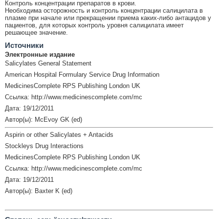
Контроль концентрации препаратов в крови.
Необходима осторожность и контроль концентрации салицилата в
плазме при начале или прекращении приема каких-либо антацидов у
пациентов, для которых контроль уровня салицилата имеет
решающее значение.
Источники
Электронные издание
Salicylates General Statement
American Hospital Formulary Service Drug Information
MedicinesComplete RPS Publishing London UK
Ссылка: http://www.medicinescomplete.com/mc
Дата: 19/12/2011
Автор(ы): McEvoy GK (ed)
Aspirin or other Salicylates + Antacids
Stockleys Drug Interactions
MedicinesComplete RPS Publishing London UK
Ссылка: http://www.medicinescomplete.com/mc
Дата: 19/12/2011
Автор(ы): Baxter K (ed)