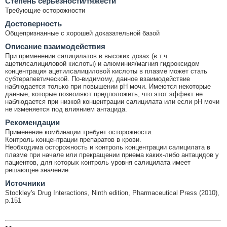
Cтепень серьёзности/тяжести
Требующие осторожности
Достоверность
Общепризнанные с хорошей доказательной базой
Описание взаимодействия
При применении салицилатов в высоких дозах (в т.ч.
ацетилсалициловой кислоты) и алюминия/магния гидроксидом
концентрация ацетилсалициловой кислоты в плазме может стать
субтерапевтической. По-видимому, данное взаимодействие
наблюдается только при повышении рН мочи. Имеются некоторые
данные, которые позволяют предположить, что этот эффект не
наблюдается при низкой концентрации салицилата или если pH мочи
не изменяется под влиянием антацида.
Рекомендации
Применение комбинации требует осторожности.
Контроль концентрации препаратов в крови.
Необходима осторожность и контроль концентрации салицилата в
плазме при начале или прекращении приема каких-либо антацидов у
пациентов, для которых контроль уровня салицилата имеет
решающее значение.
Источники
Stockley's Drug Interactions, Ninth edition, Pharmaceutical Press (2010),
p.151