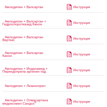
Амлодипин + Валсартан
Инструкция
Амлодипин + Валсартан +
Инструкция
Гидрохлоротиазид Канон
Амлодипин + Валсартан
Инструкция
Вертекс
Амлодипин + Валсартан
Инструкция
Канон
Амлодипин + Индапамид +
Инструкция
Периндоприла аргинин-тад
Амлодипин + Лизиноприл
Инструкция
Амлодипин + Олмесартана
Инструкция
®
медоксомил Сандоз