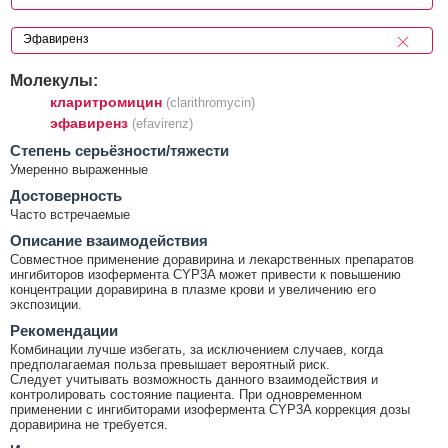
Молекулы:
кларитромицин
(clarithromycin)
эфавиренз
(efavirenz)
Cтепень серьёзности/тяжести
Умеренно выраженные
Достоверность
Часто встречаемые
Описание взаимодействия
Совместное применение доравирина и лекарственных препаратов
ингибиторов изофермента CYP3A может привести к повышению
концентрации доравирина в плазме крови и увеличению его
экспозиции.
Рекомендации
Комбинации лучше избегать, за исключением случаев, когда
предполагаемая польза превышает вероятный риск.
Следует учитывать возможность данного взаимодействия и
контролировать состояние пациента. При одновременном
применении с ингибиторами изофермента CYP3A коррекция дозы
доравирина не требуется.