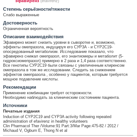
эфавиренз
(efavirenz)
Cтепень серьёзности/тяжести
Слабо выраженные
Достоверность
Ограниченная вероятность
Описание взаимодействия
Эфавиренз может снизить уровни в сыворотке и, возможно,
эффекты омепразола, индуцируя его СУР3А - и CYP2C19-
опосредованный метаболизм. Исследование показало, что
эфавиренз снижал омепразол, его энантиомеры и метаболит (5-
гидроксиомепразол) примерно в 2 раза и 1,4 раза соответственно.
Все генотипы СУР2С19 были связаны с увеличенным клиренсом
омепразола в том же исследовании. Следить за снижением
эффектов омепразола , особенно у пациентов, которым требуется
мощное подавление кислоты.
Рекомендации
Применение комбинации требует осторожности.
Необходимо наблюдать за клиническим состоянием пациента.
Источники
Печатные издания
Induction of CYP2C19 and CYP3A activity following repeated
administration of efavirenz in healthy volunteers
Clin Pharmacol Ther /Volume:91 Part:3/Mar Page:475-82 / 2012 /
Michaud V, Ogburn E, Thong N et al