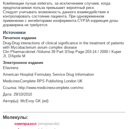
Комбинации лучше избегать, за исключением случаев, когда
предполагаемая польза превышает вероятный риск.
Следует учитывать возможность данного взаимодействия и
контролировать состояние пациента. При одновременном
применении с ингибиторами изофермента CYP3A коррекция дозы
доравирина не требуется.
Источники
Печатное издание
Drug-Drug interactions of clinical significance in the treatment of patients
with Mycobacterium avium complex disease
Clin Pharmacokinet /Volume:39 Part:3/Sep Page:203-14 / 2000 / Kuper
JI, D'Aprile M
Электронное издание
Efavirenz
American Hospital Formulary Service Drug Information
MedicinesComplete RPS Publishing London UK
Ссылка: http://www.medicinescomplete.com/mc
Дата: 29/10/2010
Автор(ы): McEvoy GK (ed)
Молекулы:
омепразол
(omeprazole)