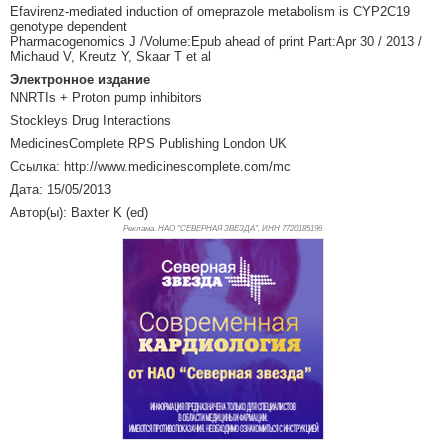
Efavirenz-mediated induction of omeprazole metabolism is CYP2C19
genotype dependent
Pharmacogenomics J /Volume:Epub ahead of print Part:Apr 30 / 2013 /
Michaud V, Kreutz Y, Skaar T et al
Электронное издание
NNRTIs + Proton pump inhibitors
Stockleys Drug Interactions
MedicinesComplete RPS Publishing London UK
Ссылка: http://www.medicinescomplete.com/mc
Дата: 15/05/2013
Автор(ы): Baxter K (ed)
Реклама. НАО "СЕВЕРНАЯ ЗВЕЗДА", ИНН 772
0185196