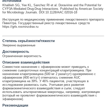
Источники
Khalilieh SG, Yee KL, Sanchez RI et al. Doravirine and the Potential for
CYP3A-Mediated Drug-Drug Interactions. Published by American Society
for Microbiology Journals. DOI:10.1128/AAC.02016-18
Инструкция по медицинскому применению лекарственного препарата
Пивелтра. Государственный реестр лекарственных средств
https://grls.rosminzdrav.ru
Cтепень серьёзности/тяжести
Умеренно выраженные
Достоверность
Ограниченная вероятность
Описание взаимодействия
Совместное назначение с эфавирензом может приводить к
снижению сывороточных концентраций кларитромицина. При
назначении кларитромицина (500 мг 2 раза/сут) одновременно с
эфавирензом (400 мг/сут) отмечалось снижение AUC
кларитромицина на 39%. У 46% пациентов, участвующих в
исследовании развилась сыпь. Учитывая риск развития
фармакокинетического взаимодействия и сыпи, следует
использовать альтернативные макролиды, например, азитромицин
(который не проявляет фармакокинетического взаимодействия с
эфавирензом).
Рекомендации