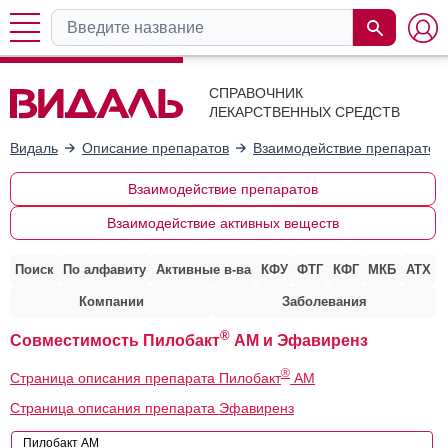
СПРАВОЧНИК
ЛЕКАРСТВЕННЫХ СРЕДСТВ
Видаль
Описание препаратов
Взаимодействие препаратов
Взаимодействие препаратов
Взаимодействие активных веществ
Поиск
По алфавиту
Активные в-ва
КФУ
ФТГ
КФГ
МКБ
АТХ
Компании
Заболевания
®
Совместимость Пилобакт
АМ и Эфавиренз
®
Страница описания препарата Пилобакт
АМ
Страница описания препарата Эфавиренз