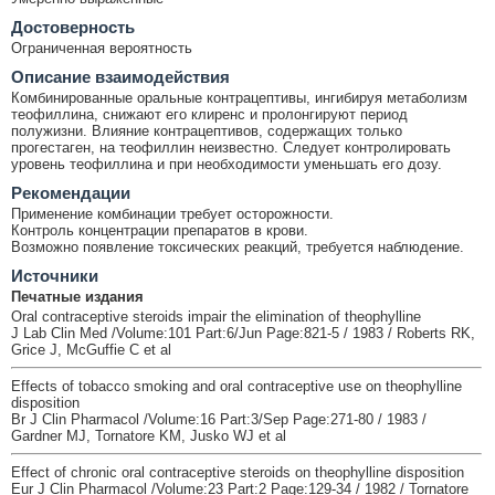
Достоверность
Ограниченная вероятность
Описание взаимодействия
Комбинированные оральные контрацептивы, ингибируя метаболизм
теофиллина, снижают его клиренс и пролонгируют период
полужизни. Влияние контрацептивов, содержащих только
прогестаген, на теофиллин неизвестно. Следует контролировать
уровень теофиллина и при необходимости уменьшать его дозу.
Рекомендации
Применение комбинации требует осторожности.
Контроль концентрации препаратов в крови.
Возможно появление токсических реакций, требуется наблюдение.
Источники
Печатные издания
Oral contraceptive steroids impair the elimination of theophylline
J Lab Clin Med /Volume:101 Part:6/Jun Page:821-5 / 1983 / Roberts RK,
Grice J, McGuffie C et al
Effects of tobacco smoking and oral contraceptive use on theophylline
disposition
Br J Clin Pharmacol /Volume:16 Part:3/Sep Page:271-80 / 1983 /
Gardner MJ, Tornatore KM, Jusko WJ et al
Effect of chronic oral contraceptive steroids on theophylline disposition
Eur J Clin Pharmacol /Volume:23 Part:2 Page:129-34 / 1982 / Tornatore