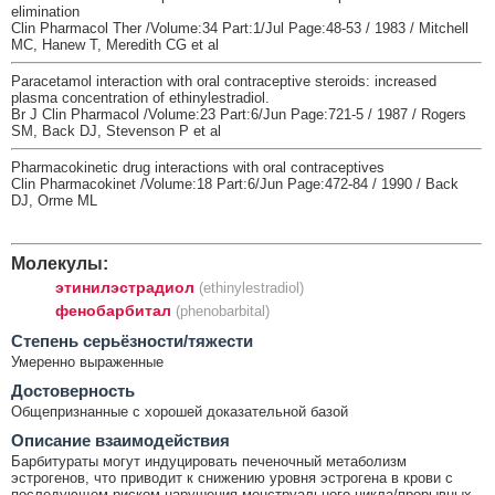
elimination
Clin Pharmacol Ther /Volume:34 Part:1/Jul Page:48-53 / 1983 / Mitchell
MC, Hanew T, Meredith CG et al
Paracetamol interaction with oral contraceptive steroids: increased
plasma concentration of ethinylestradiol.
Br J Clin Pharmacol /Volume:23 Part:6/Jun Page:721-5 / 1987 / Rogers
SM, Back DJ, Stevenson P et al
Pharmacokinetic drug interactions with oral contraceptives
Clin Pharmacokinet /Volume:18 Part:6/Jun Page:472-84 / 1990 / Back
DJ, Orme ML
Молекулы:
этинилэстрадиол
(ethinylestradiol)
фенобарбитал
(phenobarbital)
Cтепень серьёзности/тяжести
Умеренно выраженные
Достоверность
Общепризнанные с хорошей доказательной базой
Описание взаимодействия
Барбитураты могут индуцировать печеночный метаболизм
эстрогенов, что приводит к снижению уровня эстрогена в крови с
последующем риском нарушения менструального цикла/прорывных