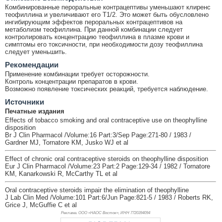
Комбинированные пероральные контрацептивы уменьшают клиренс
теофиллина и увеличивают его T1/2. Это может быть обусловлено
ингибирующим эффектов пероральных контрацептивов на
метаболизм теофиллина. При данной комбинации следует
контролировать концентрацию теофиллина в плазме крови и
симптомы его токсичности, при необходимости дозу теофиллина
следует уменьшить.
Рекомендации
Применение комбинации требует осторожности.
Контроль концентрации препаратов в крови.
Возможно появление токсических реакций, требуется наблюдение.
Источники
Печатные издания
Effects of tobacco smoking and oral contraceptive use on theophylline
disposition
Br J Clin Pharmacol /Volume:16 Part:3/Sep Page:271-80 / 1983 /
Gardner MJ, Tornatore KM, Jusko WJ et al
Effect of chronic oral contraceptive steroids on theophylline disposition
Eur J Clin Pharmacol /Volume:23 Part:2 Page:129-34 / 1982 / Tornatore
KM, Kanarkowski R, McCarthy TL et al
Oral contraceptive steroids impair the elimination of theophylline
J Lab Clin Med /Volume:101 Part:6/Jun Page:821-5 / 1983 / Roberts RK,
Grice J, McGuffie C et al
Реклама. ООО «НАОС Восток», ИНН 772
0394094