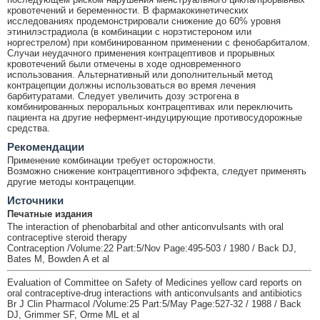
кровотечений и беременности. В фармакокинетических
исследованиях продемонстрировали снижение до 60% уровня
этинилэстрадиола (в комбинации с норэтистероном или
норгестрелом) при комбинированном применении с фенобарбиталом.
Случаи неудачного применения контрацептивов и прорывных
кровотечений были отмечены в ходе одновременного
использования. Альтернативный или дополнительный метод
контрацепции должны использоваться во время лечения
барбитуратами. Следует увеличить дозу эстрогена в
комбинированных пероральных контрацептивах или переключить
пациента на другие нефермент-индуцирующие противосудорожные
средства.
Рекомендации
Применение комбинации требует осторожности.
Возможно снижение контрацептивного эффекта, следует применять
другие методы контрацепции.
Источники
Печатные издания
The interaction of phenobarbital and other anticonvulsants with oral
contraceptive steroid therapy
Contraception /Volume:22 Part:5/Nov Page:495-503 / 1980 / Back DJ,
Bates M, Bowden A et al
Evaluation of Committee on Safety of Medicines yellow card reports on
oral contraceptive-drug interactions with anticonvulsants and antibiotics
Br J Clin Pharmacol /Volume:25 Part:5/May Page:527-32 / 1988 / Back
DJ, Grimmer SF, Orme ML et al