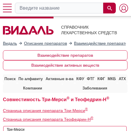
СПРАВОЧНИК
ЛЕКАРСТВЕННЫХ СРЕДСТВ
Видаль
Описание препаратов
Взаимодействие препаратов
Взаимодействие препаратов
Взаимодействие активных веществ
Поиск
По алфавиту
Активные в-ва
КФУ
ФТГ
КФГ
МКБ
АТХ
Компании
Заболевания
®
®
Совместимость Три-Мерси
и Теофедрин-Н
®
Страница описания препарата Три-Мерси
®
Страница описания препарата Теофедрин-Н