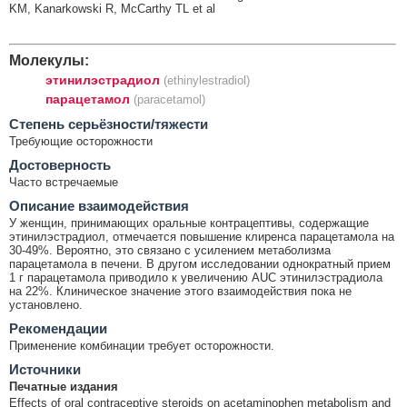
KM, Kanarkowski R, McCarthy TL et al
Молекулы:
этинилэстрадиол
(ethinylestradiol)
парацетамол
(paracetamol)
Cтепень серьёзности/тяжести
Требующие осторожности
Достоверность
Часто встречаемые
Описание взаимодействия
У женщин, принимающих оральные контрацептивы, содержащие
этинилэстрадиол, отмечается повышение клиренса парацетамола на
30-49%. Вероятно, это связано с усилением метаболизма
парацетамола в печени. В другом исследовании однократный прием
1 г парацетамола приводило к увеличению AUC этинилэстрадиола
на 22%. Клиническое значение этого взаимодействия пока не
установлено.
Рекомендации
Применение комбинации требует осторожности.
Источники
Печатные издания
Effects of oral contraceptive steroids on acetaminophen metabolism and