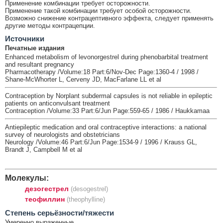
Применение комбинации требует осторожности.
Применение такой комбинации требует особой осторожности.
Возможно снижение контрацептивного эффекта, следует применять
другие методы контрацепции.
Источники
Печатные издания
Enhanced metabolism of levonorgestrel during phenobarbital treatment
and resultant pregnancy
Pharmacotherapy /Volume:18 Part:6/Nov-Dec Page:1360-4 / 1998 /
Shane-McWhorter L, Cerveny JD, MacFarlane LL et al
Contraception by Norplant subdermal capsules is not reliable in epileptic
patients on anticonvulsant treatment
Contraception /Volume:33 Part:6/Jun Page:559-65 / 1986 / Haukkamaa
Antiepileptic medication and oral contraceptive interactions: a national
survey of neurologists and obstetricians
Neurology /Volume:46 Part:6/Jun Page:1534-9 / 1996 / Krauss GL,
Brandt J, Campbell M et al
Молекулы:
дезогестрел
(desogestrel)
теофиллин
(theophylline)
Cтепень серьёзности/тяжести
Умеренно выраженные