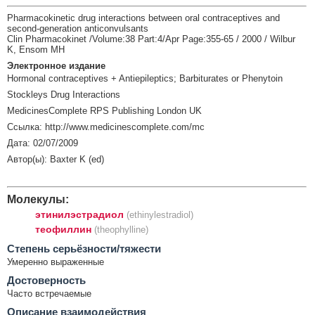
Pharmacokinetic drug interactions between oral contraceptives and
second-generation anticonvulsants
Clin Pharmacokinet /Volume:38 Part:4/Apr Page:355-65 / 2000 / Wilbur
K, Ensom MH
Электронное издание
Hormonal contraceptives + Antiepileptics; Barbiturates or Phenytoin
Stockleys Drug Interactions
MedicinesComplete RPS Publishing London UK
Ссылка: http://www.medicinescomplete.com/mc
Дата: 02/07/2009
Автор(ы): Baxter K (ed)
Молекулы:
этинилэстрадиол
(ethinylestradiol)
теофиллин
(theophylline)
Cтепень серьёзности/тяжести
Умеренно выраженные
Достоверность
Часто встречаемые
Описание взаимодействия