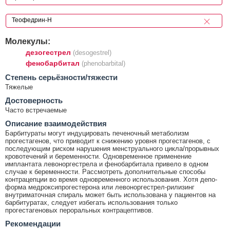
Молекулы:
дезогестрел
(desogestrel)
фенобарбитал
(phenobarbital)
Cтепень серьёзности/тяжести
Тяжелые
Достоверность
Часто встречаемые
Описание взаимодействия
Барбитураты могут индуцировать печеночный метаболизм
прогестагенов, что приводит к снижению уровня прогестагенов, с
последующим риском нарушения менструального цикла/прорывных
кровотечений и беременности. Одновременное применение
имплантата левоноргестрела и фенобарбитала привело в одном
случае к беременности. Рассмотреть дополнительные способы
контрацепции во время одновременного использования. Хотя депо-
форма медроксипрогестерона или левоноргестрел-рилизинг
внутриматочная спираль может быть использована у пациентов на
барбитуратах, следует избегать использования только
прогестагеновых пероральных контрацептивов.
Рекомендации