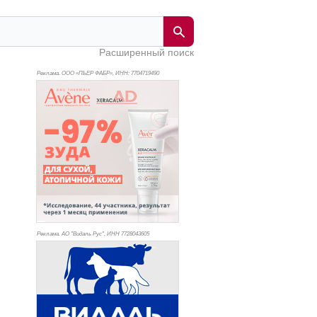
Расширенный поиск
Реклама. ООО «ПЬЕР ФАБР», ИНН: 770
4719490
Реклама. АО "Видаль Рус", ИНН 772
8043605