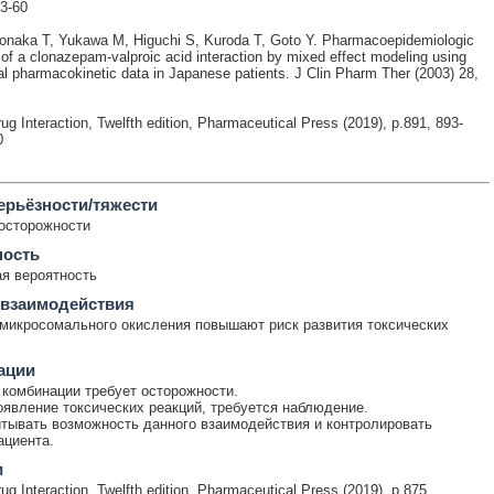
53-60
naka T, Yukawa M, Higuchi S, Kuroda T, Goto Y. Pharmacoepidemiologic
 of a clonazepam-valproic acid interaction by mixed effect modeling using
cal pharmacokinetic data in Japanese patients. J Clin Pharm Ther (2003) 28,
ug Interaction, Twelfth edition, Pharmaceutical Press (2019), p.891, 893-
0
ерьёзности/тяжести
осторожности
ность
я вероятность
 взаимодействия
микросомального окисления повышают риск развития токсических
ации
комбинации требует осторожности.
явление токсических реакций, требуется наблюдение.
тывать возможность данного взаимодействия и контролировать
ациента.
и
ug Interaction, Twelfth edition, Pharmaceutical Press (2019), p.875