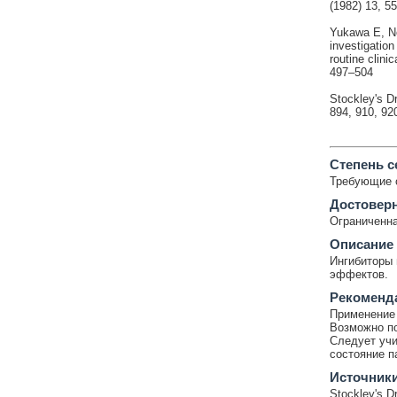
(1982) 13, 5
Yukawa E, No
investigation
routine clini
497–504
Stockley's Dr
894, 910, 92
Cтепень с
Требующие 
Достовер
Ограниченна
Описание
Ингибиторы 
эффектов.
Рекоменд
Применение 
Возможно по
Следует учи
состояние п
Источник
Stockley's Dr