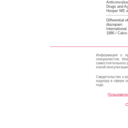
Anticonvulsan
Drugs and Ag
Hooper WE et
Differential 
diazepam
Internationa
1986 / Calvo 
Информация о пр
специалистов. Ин
самостоятельного 
очной консультации
Свидетельство о р
надзору в сфере с
года.
Пользовате
C