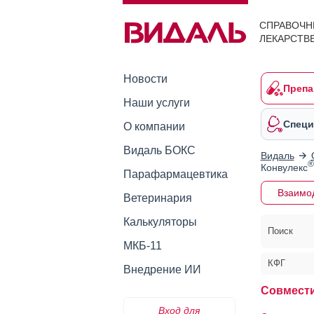
СПРАВОЧН
ЛЕКАРСТВ
Новости
Препа
Наши услуги
Специ
О компании
Видаль БОКС
Видаль
®
Конвулекс
Парафармацевтика
Взаимо
Ветеринария
Калькуляторы
Поиск
МКБ-11
КФГ
Внедрение ИИ
Совмести
Вход для