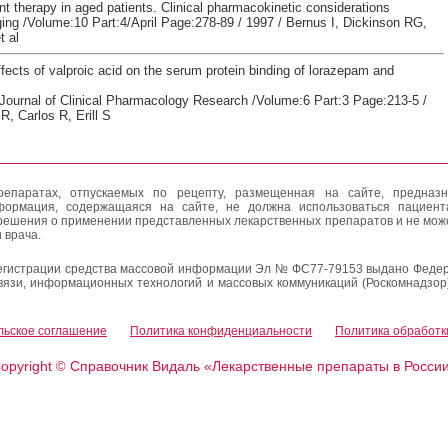
t therapy in aged patients. Clinical pharmacokinetic considerations
ing /Volume:10 Part:4/April Page:278-89 / 1997 / Bernus I, Dickinson RG,
 al
effects of valproic acid on the serum protein binding of lorazepam and
l Journal of Clinical Pharmacology Research /Volume:6 Part:3 Page:213-5 /
R, Carlos R, Erill S
епаратах, отпускаемых по рецепту, размещенная на сайте, предназн
формация, содержащаяся на сайте, не должна использоваться пациен
решения о применении представленных лекарственных препаратов и не мож
 врача.
егистрации средства массовой информации Эл № ФС77-79153 выдано Федер
вязи, информационных технологий и массовых коммуникаций (Роскомнадзор
льское соглашение
Политика конфиденциальности
Политика обработк
opyright
Справочник Видаль «Лекарственные препараты в Росси
©