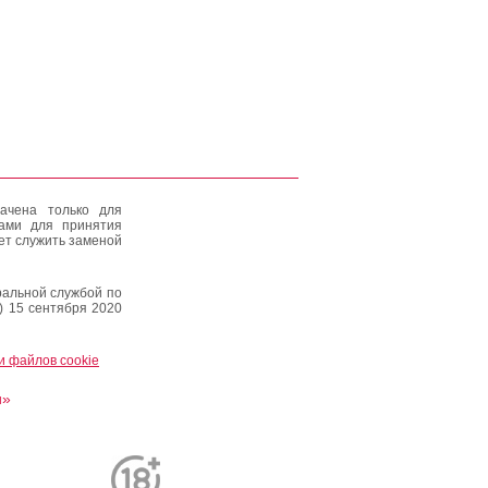
ачена только для
тами для принятия
ет служить заменой
альной службой по
) 15 сентября 2020
и файлов cookie
и»