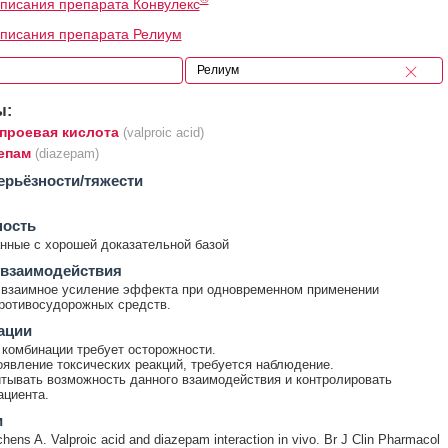
писания препарата Конвулекс
писания препарата Релиум
ы:
проевая кислота
(valproic acid)
епам
(diazepam)
ерьёзности/тяжести
ность
ные с хорошей доказательной базой
 взаимодействия
 взаимное усиление эффекта при одновременном применении
ротивосудорожных средств.
ации
комбинации требует осторожности.
явление токсических реакций, требуется наблюдение.
тывать возможность данного взаимодействия и контролировать
ациента.
и
chens A. Valproic acid and diazepam interaction in vivo. Br J Clin Pharmacol