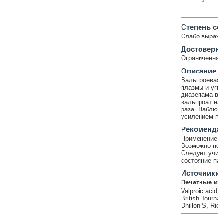
Cтепень с
Слабо выра
Достовер
Ограниченна
Описание
Вальпроевая
плазмы и уг
диазепама в
вальпроат н
раза. Наблю
усилением п
Рекоменд
Применение 
Возможно по
Следует учи
состояние п
Источник
Печатные и
Valproic acid
British Journ
Dhillon S, R