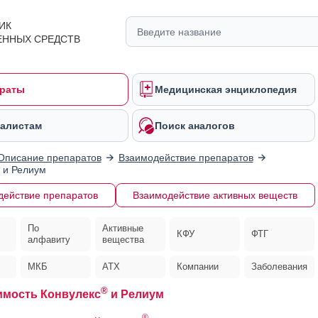
ИК
ЕННЫХ СРЕДСТВ
раты
Медицинская энциклопедия
алистам
Поиск аналогов
Описание препаратов
Взаимодействие препаратов
и Релиум
действие препаратов
Взаимодействие активных веществ
По
Активные
КФУ
ФТГ
алфавиту
вещества
МКБ
АТХ
Компании
Заболевания
®
мость Конвулекс
и Релиум
®