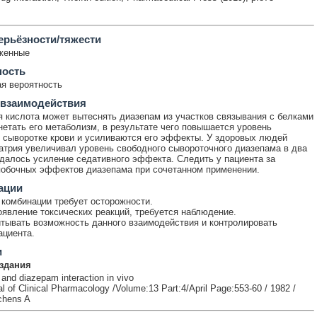
ерьёзности/тяжести
женные
ность
я вероятность
 взаимодействия
 кислота может вытеснять диазепам из участков связывания с белками
нетать его метаболизм, в результате чего повышается уровень
 сыворотке крови и усиливаются его эффекты. У здоровых людей
атрия увеличивал уровень свободного сывороточного диазепама в два
далось усиление седативного эффекта. Следить у пациента за
обочных эффектов диазепама при сочетанном применении.
ации
комбинации требует осторожности.
явление токсических реакций, требуется наблюдение.
тывать возможность данного взаимодействия и контролировать
ациента.
и
здания
 and diazepam interaction in vivo
al of Clinical Pharmacology /Volume:13 Part:4/April Page:553-60 / 1982 /
ichens A