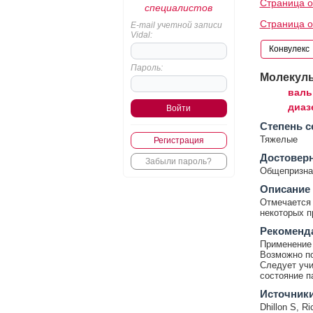
Страница о
специалистов
Страница о
E-mail учетной записи
Vidal:
Пароль:
Молекул
валь
диаз
Cтепень с
Тяжелые
Регистрация
Достовер
Забыли пароль?
Общепризнан
Описание
Отмечается
некоторых п
Рекоменд
Применение 
Возможно по
Следует учи
состояние п
Источник
Dhillon S, Ri