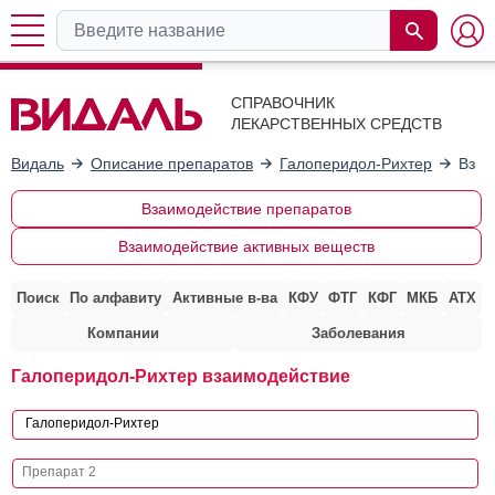
СПРАВОЧНИК
ЛЕКАРСТВЕННЫХ СРЕДСТВ
Видаль
Описание препаратов
Галоперидол-Рихтер
Взаи
Взаимодействие препаратов
Взаимодействие активных веществ
Поиск
По алфавиту
Активные в-ва
КФУ
ФТГ
КФГ
МКБ
АТХ
Компании
Заболевания
Галоперидол-Рихтер взаимодействие