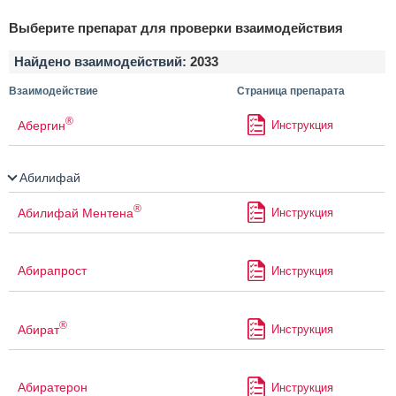
Выберите препарат для проверки взаимодействия
Найдено взаимодействий:
2033
Взаимодействие
Страница препарата
®
Абергин
Инструкция
Абилифай
®
Абилифай Ментена
Инструкция
Абирапрост
Инструкция
®
Абират
Инструкция
Абиратерон
Инструкция