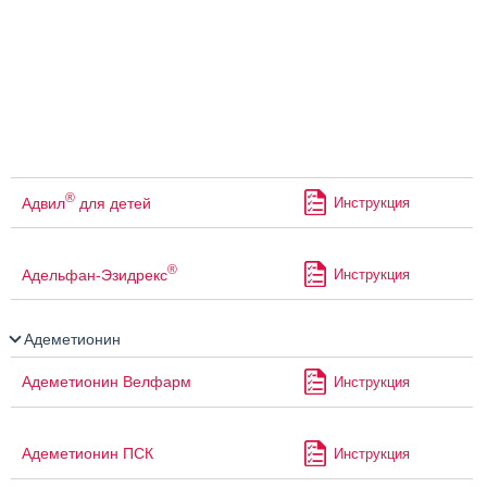
®
Адвил
для детей
Инструкция
®
Адельфан-Эзидрекс
Инструкция
Адеметионин
Адеметионин Велфарм
Инструкция
Адеметионин ПСК
Инструкция