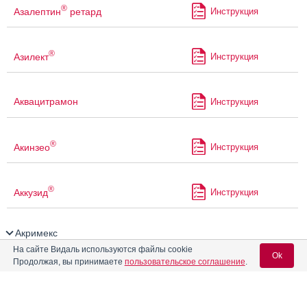
®
Азалептин
ретард
Инструкция
®
Азилект
Инструкция
Аквацитрамон
Инструкция
®
Акинзео
Инструкция
®
Аккузид
Инструкция
Акримекс
На сайте Видаль используются файлы cookie
Ok
®
Акрипамид
Инструкция
Продолжая, вы принимаете
пользовательское соглашение
.
®
Акрипамид
ретард
Инструкция