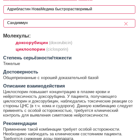
Молекулы:
доксорубицин
(doxorubicin)
циклоспорин
(ciclosporin)
Cтепень серьёзности/тяжести
Тяжелые
Достоверность
Общепризнанные с хорошей доказательной базой
Описание взаимодействия
Циклоспорин повышает концентрацию в плазме крови и
нейротоксичность доксорубцина. У пациента, получающего
циклоспорин и доксорубицин, наблюдались токсические реакции со
стороны ЦНС (в т.ч. кома и судороги). Данную комбинацию следует
применять с особой осторожностью, требуется клинический
контроль для выявления симптомов нейротоксичности.
Рекомендации
Применение такой комбинации требует особой осторожности.
Необходимо наблюдать за клиническим состоянием пациента.
Требуется снижение дозы препарата.