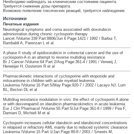
Необходимо наблюдать за клиническим состоянием пациента.
Требуется снижение дозы препарата.
Возможно появление токсических реакций, требуется наблюдение.
Источники
Печатные издания
Neurological symptoms and coma associated with doxorubicin
administration during chronic cyclosporin therapy
Lancet /Volume:339 Part:8806/Jun 6 Page:1421 / 1992 / Barbui T,
Rambaldi A, Parenzan L et al
A phase II study of epidoxorubicin in colorectal cancer and the use of
cyclosporin-A in an attempt to reverse multidrug resistance
Br J Cancer /Volume:64 Part:2/Aug Page:361-4 / 1991 / Verweij J,
Herweijer H, Oosterom R et al
Pharmacokinetic interactions of cyclosporine with etoposide and
mitoxantrone in children with acute myeloid leukemia
Leukemia /Volume:16 Part:5/May Page:920-7 / 2002 / Lacayo NJ, Lum
BL, Becton DL et al
Multidrug resistance modulation in vivo: the effect of cyclosporin A alone
or with dexverapamil on idarubicin pharmacokinetics in acute leukemia
Eur J Clin Pharmacol /Volume:55 Part:5/Jul Page:361-8 / 1999 / Pea F,
Damiani D, Michieli M et al
Cyclosporin increases cellular idarubicin and idarubicinol concentrations
in relapsed or refractory AML mainly due to reduced systemic clearance
Leukemia /Volume:15 Part:1/Jan Page:80-8 / 2001 / Smeets M,