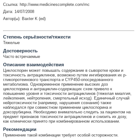
Ссылка: http://www.medicinescomplete.com/mc
Дата: 14/07/2008
Автор(ы): Baxter K (ed)
Cтепень серьёзности/тяжести
Тяжелые
Достоверность
Часто встречаемые
Описание взаимодействия
Циклоспорин может повышать содержание в сыворотке крови и
токсичность антрациклинов, возможно путем ингибирования их p-
гликопротеинового транспорта и CYP450-опосредованного
метаболизма. Одновременное применение высоких доз
циклоспорина и антрациклин-содержащих схем привело к
повышению уровня и токсичности антрациклинов (тяжелая миалгия,
лейкопения, нейтропения, смертельный исход). Единичный случай
нейротоксичности (например, нарушения сознания) также
наблюдался при совместном применении циклоспорина и
доксорубицина. Необходимо внимательно следить за пациентом на
предмет признаков токсичности антрациклинов и снизить их дозу,
как клинически принято при комбинированном использовании.
Рекомендации
Применение такой комбинации требует особой осторожности.