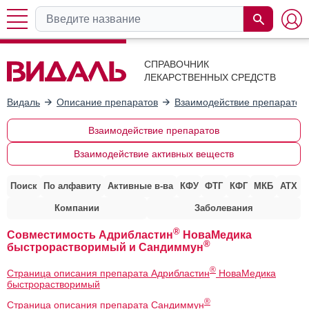
СПРАВОЧНИК
ЛЕКАРСТВЕННЫХ СРЕДСТВ
Видаль
Описание препаратов
Взаимодействие препаратов
Взаимодействие препаратов
Взаимодействие активных веществ
Поиск
По алфавиту
Активные в-ва
КФУ
ФТГ
КФГ
МКБ
АТХ
Компании
Заболевания
®
Совместимость Адрибластин
НоваМедика
®
быстрорастворимый и Сандиммун
®
Страница описания препарата Адрибластин
НоваМедика
быстрорастворимый
®
Страница описания препарата Сандиммун