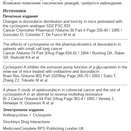
Возможно появление токсических реакций, требуется наблюдение.
Источники
Печатные издания
Changes in doxorubicin distribution and toxicity in mice pretreated with
the cyclosporin analogue SDZ PSC 833
Cancer Chemother Pharmacol /Volume:36 Part:4 Page:335-40 / 1995 /
Gonzalez O, Colombo T, De Fusco M et al
The effects of cyclosporine on the pharmacokinetics of doxorubicin in
patients with small cell lung cancer
Cancer /Volume:74 Part:3/Aug Page:834-41 / 1994 / Rushing DA, Raber
SR, Rodvold KA et al
Cyclosporin A inhibits the extrusion pump function of p-glycoprotein in the
inner ear of mice treated with vinblastine and doxorubicin
Brain Res /Volume:901 Part:102/May Page:265-70 / 2001 / Saito T,
Zhang ZJ, Tokuriki M et al
A phase II study of epidoxorubicin in colorectal cancer and the use of
cyclosporin-A in an attempt to reverse multidrug resistance
Br J Cancer /Volume:64 Part:2/Aug Page:361-4 / 1991 / Verweij J,
Herweijer H, Oosterom R et al
Электронное издание
Anthracyclines + Ciclosporin
Stockleys Drug Interactions
MedicinesComplete RPS Publishing London UK