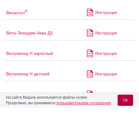
®
Вигантол
Инструкция
Вита-Энерджи Аква Д3
Инструкция
Виталипид Н взрослый
Инструкция
Виталипид Н детский
Инструкция
Витамин D3
Инструкция
На сайте Видаль используются файлы cookie
Ok
Продолжая, вы принимаете
пользовательское соглашение
.
Витамин А
Инструкция
Вход для специалистов
Витамин А (Ретинола
E-mail учетной записи Vidal:
Инструкция
ацетат)