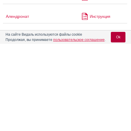
Алендронат
Инструкция
На сайте Видаль используются файлы cookie
Алендронат Канон
Инструкция
Ok
Продолжая, вы принимаете
пользовательское соглашение
.
Алендронат Керн Фарма
Инструкция
Вход для специалистов
E-mail учетной записи Vidal:
Алендронат Плива
Инструкция
Пароль:
Алендронат-Вертекс
Инструкция
Аленталь
Инструкция
®