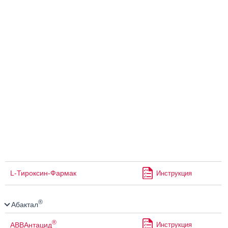
L-Тироксин-Фармак
Инструкция
®
Абактал
®
АВВАнтацид
Инструкция