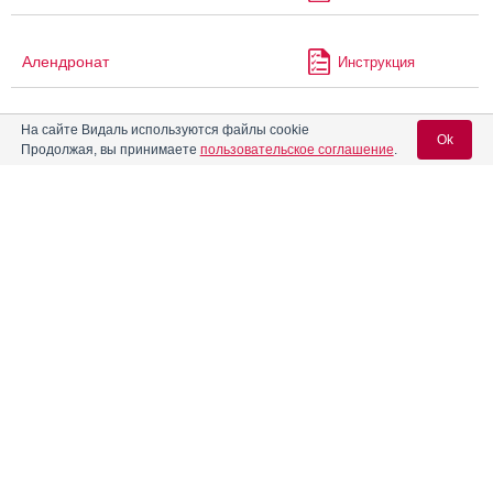
Алендронат
Инструкция
На сайте Видаль используются файлы cookie
Алендронат Канон
Инструкция
Ok
Продолжая, вы принимаете
пользовательское соглашение
.
Алендронат Керн Фарма
Инструкция
Вход для специалистов
E-mail учетной записи Vidal:
Алендронат Плива
Инструкция
Пароль:
Алендронат-Вертекс
Инструкция
Аленталь
Инструкция
®