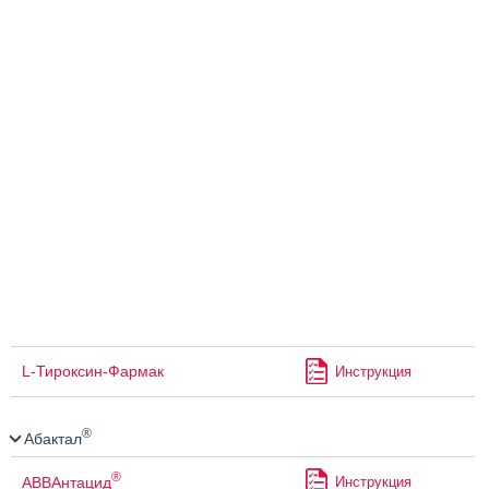
L-Тироксин-Фармак
Инструкция
®
Абактал
®
АВВАнтацид
Инструкция