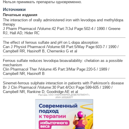
Нельзя принимать препараты одновременно.
Источники
Печатные издания
The interaction of orally administered iron with levodopa and methyldopa
therapy
J Pharm Pharmacol /Volume:42 Part:7/Jul Page:502-4 / 1990 / Greene
RJ, Hall AD, Hider RC
The effect of ferrous sulfate and pH on L-dopa absorption
Can J Physiol Pharmacol /Volume:68 Part:5/May Page:603-7 / 1990 /
Campbell RR, Hasinoff B, Chernenko G et al
Ferrous sulfate reduces levodopa bioavailability: chelation as a possible
mechanism
Clin Pharmacol Ther /Volume:45 Part:3/Mar Page:220-5 / 1989 /
Campbell NR, Hasinoff B
Sinemet-ferrous sulphate interaction in patients with Parkinson's disease
Br J Clin Pharmacol /Volume:30 Part:4/Oct Page:599-605 / 1990 /
Campbell NR, Rankine D, Goodridge AE et al
Реклама. ООО «НАНОФАРМА ДЕВЕЛОПМЕНТ»,
ИНН 165
5283577