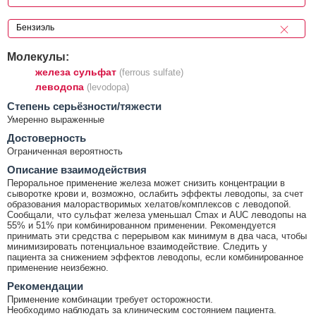
Молекулы:
железа сульфат
(ferrous sulfate)
леводопа
(levodopa)
Cтепень серьёзности/тяжести
Умеренно выраженные
Достоверность
Ограниченная вероятность
Описание взаимодействия
Пероральное применение железа может снизить концентрации в
сыворотке крови и, возможно, ослабить эффекты леводопы, за счет
образования малорастворимых хелатов/комплексов с леводопой.
Сообщали, что сульфат железа уменьшал Cmax и AUC леводопы на
55% и 51% при комбинированном применении. Рекомендуется
принимать эти средства с перерывом как минимум в два часа, чтобы
минимизировать потенциальное взаимодействие. Следить у
пациента за снижением эффектов леводопы, если комбинированное
применение неизбежно.
Рекомендации
Применение комбинации требует осторожности.
Необходимо наблюдать за клиническим состоянием пациента.