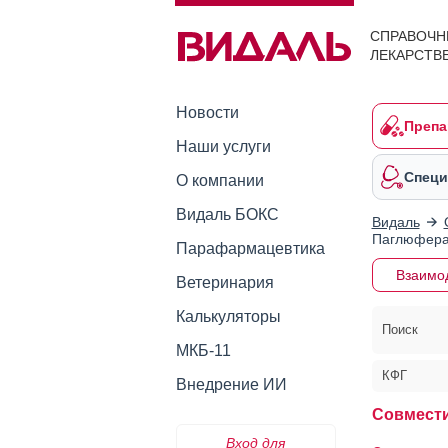
СПРАВОЧН
ЛЕКАРСТВ
Новости
Препа
Наши услуги
Специ
О компании
Видаль БОКС
Видаль
Паглюфер
Парафармацевтика
Взаимо
Ветеринария
Калькуляторы
Поиск
МКБ-11
КФГ
Внедрение ИИ
Совмест
Вход для