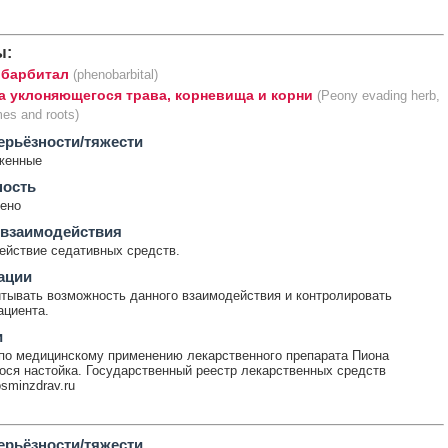
ы:
барбитал
(phenobarbital)
а уклоняющегося трава, корневища и корни
(Peony evading herb,
es and roots)
ерьёзности/тяжести
женные
ность
ено
 взаимодействия
ействие седативных средств.
ации
тывать возможность данного взаимодействия и контролировать
ациента.
и
по медицинскому применению лекарственного препарата Пиона
ся настойка. Государственный реестр лекарственных средств
rosminzdrav.ru
ерьёзности/тяжести