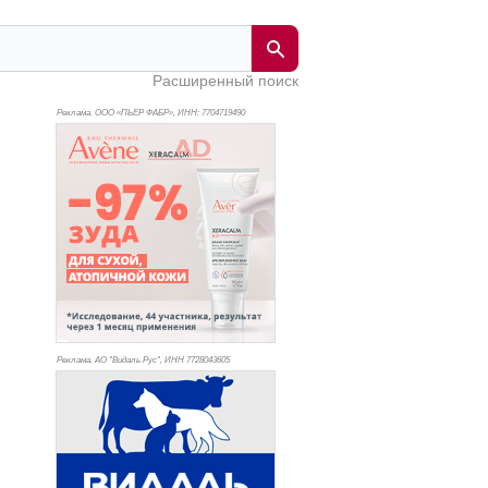
Расширенный поиск
Реклама. ООО «ПЬЕР ФАБР», ИНН: 770
4719490
Реклама. АО "Видаль Рус", ИНН 772
8043605