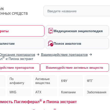
ИК
ЕННЫХ СРЕДСТВ
раты
Медицинская энциклопедия
алистам
Поиск аналогов
Описание препаратов
Взаимодействие препаратов
®
ал
и Пиона экстракт
действие препаратов
Взаимодействие активных веществ
По
Активные
КФУ
ФТГ
алфавиту
вещества
МКБ
АТХ
Компании
Заболевания
®
имость Паглюферал
и Пиона экстракт
®