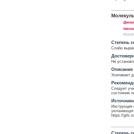
Молекул
фено
пион
rhizom
Cтепень с
Слабо выра
Достовер
Не установл
Описание
Усиливает д
Рекоменд
Следует учи
состояние п
Источник
Инструкция 
уклоняющего
https://grls.
Cтепень с