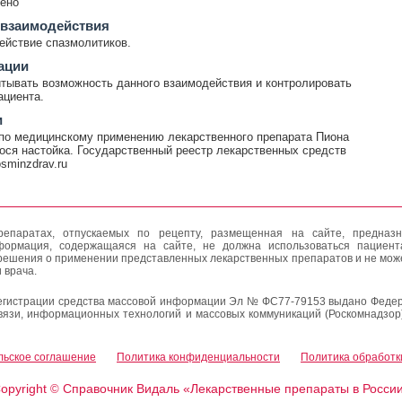
ено
 взаимодействия
ействие спазмолитиков.
ации
тывать возможность данного взаимодействия и контролировать
ациента.
и
по медицинскому применению лекарственного препарата Пиона
ся настойка. Государственный реестр лекарственных средств
rosminzdrav.ru
епаратах, отпускаемых по рецепту, размещенная на сайте, предназн
формация, содержащаяся на сайте, не должна использоваться пациен
решения о применении представленных лекарственных препаратов и не мож
 врача.
егистрации средства массовой информации Эл № ФС77-79153 выдано Федер
вязи, информационных технологий и массовых коммуникаций (Роскомнадзор
льское соглашение
Политика конфиденциальности
Политика обработк
opyright
Справочник Видаль «Лекарственные препараты в Росси
©