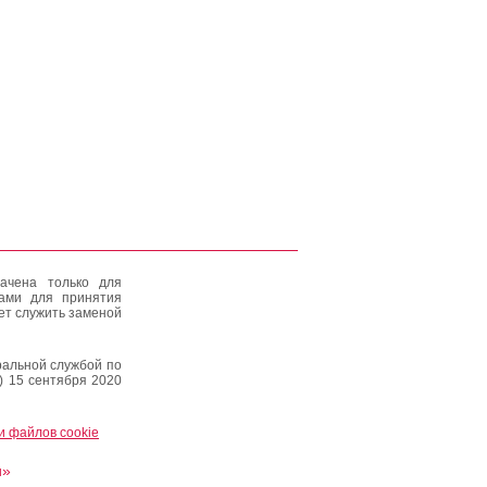
ачена только для
тами для принятия
ет служить заменой
альной службой по
) 15 сентября 2020
и файлов cookie
и»