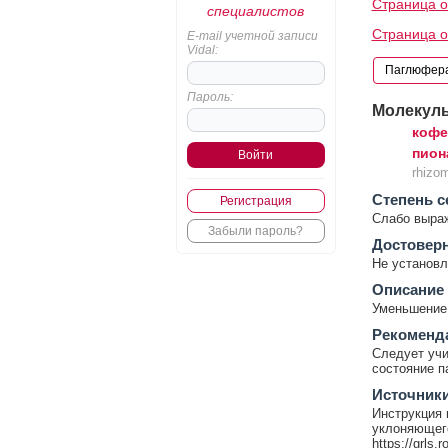
Страница 
специалистов
Страница о
E-mail учетной записи
Vidal:
Пароль:
Молекул
кофе
пион
rhizom
Cтепень с
Регистрация
Слабо выра
Забыли пароль?
Достовер
Не установл
Описание
Уменьшение
Рекоменд
Следует учи
состояние п
Источник
Инструкция 
уклоняющего
https://grls.