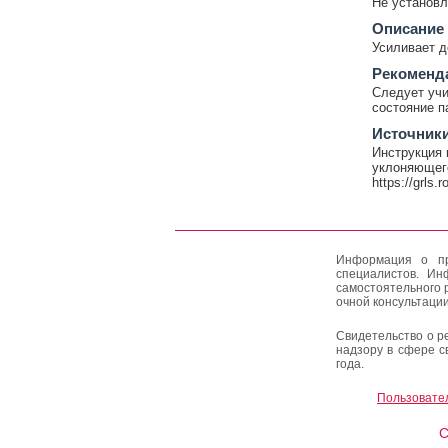
Не установл
Описание
Усиливает д
Рекоменд
Следует учи
состояние п
Источник
Инструкция 
уклоняющего
https://grls.
Информация о пр
специалистов. Ин
самостоятельного 
очной консультации
Свидетельство о р
надзору в сфере с
года.
Пользовате
C