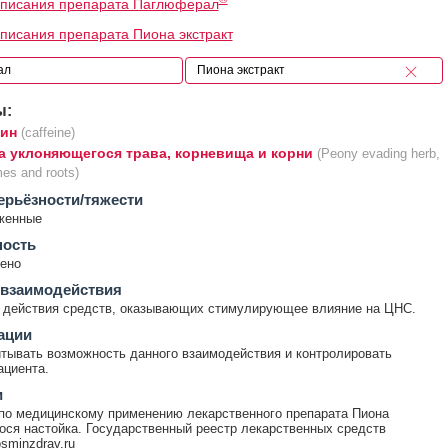
описания препарата Паглюферал
писания препарата Пиона экстракт
ы:
ин
(caffeine)
а уклоняющегося трава, корневища и корни
(Peony evading herb,
es and roots)
ерьёзности/тяжести
женные
ность
ено
 взаимодействия
 действия средств, оказывающих стимулирующее влияние на ЦНС.
ации
тывать возможность данного взаимодействия и контролировать
ациента.
и
по медицинскому применению лекарственного препарата Пиона
ся настойка. Государственный реестр лекарственных средств
rosminzdrav.ru