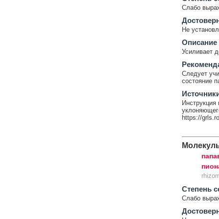
Слабо выра
Достовер
Не установл
Описание
Усиливает д
Рекоменд
Следует учи
состояние п
Источник
Инструкция 
уклоняющего
https://grls.
Молекул
папа
пион
rhizom
Cтепень с
Слабо выра
Достовер