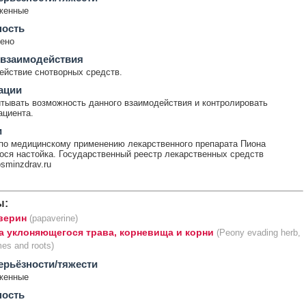
женные
ность
ено
 взаимодействия
ействие снотворных средств.
ации
тывать возможность данного взаимодействия и контролировать
ациента.
и
по медицинскому применению лекарственного препарата Пиона
ся настойка. Государственный реестр лекарственных средств
rosminzdrav.ru
ы:
верин
(papaverine)
а уклоняющегося трава, корневища и корни
(Peony evading herb,
es and roots)
ерьёзности/тяжести
женные
ность