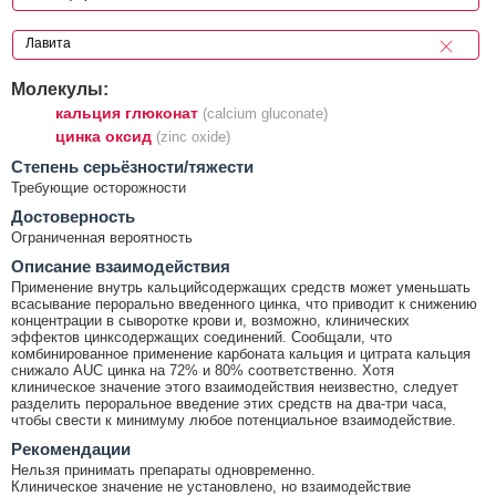
Молекулы:
кальция глюконат
(calcium gluconate)
цинка оксид
(zinc oxide)
Cтепень серьёзности/тяжести
Требующие осторожности
Достоверность
Ограниченная вероятность
Описание взаимодействия
Применение внутрь кальцийсодержащих средств может уменьшать
всасывание перорально введенного цинка, что приводит к снижению
концентрации в сыворотке крови и, возможно, клинических
эффектов цинксодержащих соединений. Сообщали, что
комбинированное применение карбоната кальция и цитрата кальция
снижало AUC цинка на 72% и 80% соответственно. Хотя
клиническое значение этого взаимодействия неизвестно, следует
разделить пероральное введение этих средств на два-три часа,
чтобы свести к минимуму любое потенциальное взаимодействие.
Рекомендации
Нельзя принимать препараты одновременно.
Клиническое значение не установлено, но взаимодействие