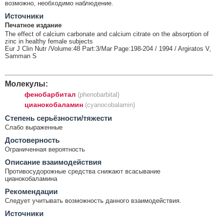
возможно, необходимо наблюдение.
Источники
Печатное издание
The effect of calcium carbonate and calcium citrate on the absorption of
zinc in healthy female subjects
Eur J Clin Nutr /Volume:48 Part:3/Mar Page:198-204 / 1994 / Argiratos V,
Samman S
Молекулы:
фенобарбитал
(phenobarbital)
цианокобаламин
(cyanocobalamin)
Cтепень серьёзности/тяжести
Слабо выраженные
Достоверность
Ограниченная вероятность
Описание взаимодействия
Противосудорожные средства снижают всасывание
цианокобаламина
Рекомендации
Следует учитывать возможность данного взаимодействия.
Источники