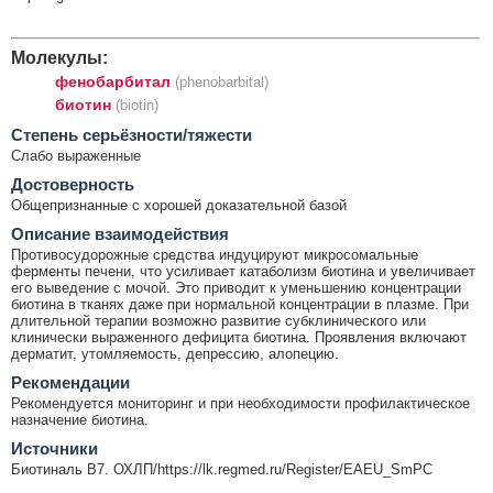
Молекулы:
фенобарбитал
(phenobarbital)
биотин
(biotin)
Cтепень серьёзности/тяжести
Слабо выраженные
Достоверность
Общепризнанные с хорошей доказательной базой
Описание взаимодействия
Противосудорожные средства индуцируют микросомальные
ферменты печени, что усиливает катаболизм биотина и увеличивает
его выведение с мочой. Это приводит к уменьшению концентрации
биотина в тканях даже при нормальной концентрации в плазме. При
длительной терапии возможно развитие субклинического или
клинически выраженного дефицита биотина. Проявления включают
дерматит, утомляемость, депрессию, алопецию.
Рекомендации
Рекомендуется мониторинг и при необходимости профилактическое
назначение биотина.
Источники
Биотиналь B7. ОХЛП/https://lk.regmed.ru/Register/EAEU_SmPC