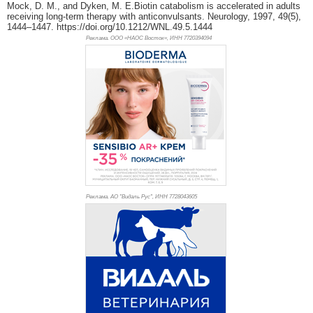
Mock, D. M., and Dyken, M. E.Biotin catabolism is accelerated in adults
receiving long-term therapy with anticonvulsants. Neurology, 1997, 49(5),
1444–1447. https://doi.org/10.1212/WNL.49.5.1444
Реклама. ООО «НАОС Восток», ИНН 772
0394094
Реклама. АО "Видаль Рус", ИНН 772
8043605