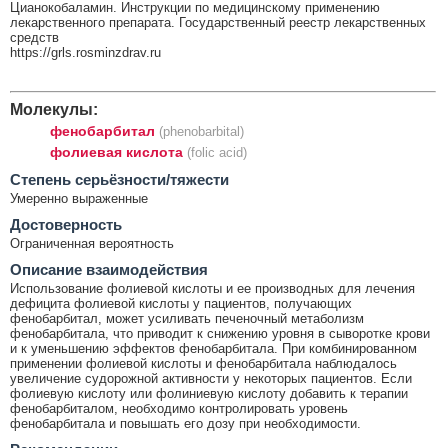
Цианокобаламин. Инструкции по медицинскому применению
лекарственного препарата. Государственный реестр лекарственных
средств
https://grls.rosminzdrav.ru
Молекулы:
фенобарбитал
(phenobarbital)
фолиевая кислота
(folic acid)
Cтепень серьёзности/тяжести
Умеренно выраженные
Достоверность
Ограниченная вероятность
Описание взаимодействия
Использование фолиевой кислоты и ее производных для лечения
дефицита фолиевой кислоты у пациентов, получающих
фенобарбитал, может усиливать печеночный метаболизм
фенобарбитала, что приводит к снижению уровня в сыворотке крови
и к уменьшению эффектов фенобарбитала. При комбинированном
применении фолиевой кислоты и фенобарбитала наблюдалось
увеличение судорожной активности у некоторых пациентов. Если
фолиевую кислоту или фолиниевую кислоту добавить к терапии
фенобарбиталом, необходимо контролировать уровень
фенобарбитала и повышать его дозу при необходимости.