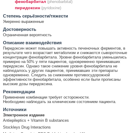
фенобарбитал
(phenobarbital)
пиридоксин
(pyridoxine)
Cтепень серьёзности/тяжести
Умеренно выраженные
Достоверность
Ограниченная вероятность
Описание взаимодействия
Пиридоксин может повышать активность печеночных ферментов, в
результате чего возрастает метаболизм и снижаются сывороточные
концентрации фенобарбитала. Уровни фенобарбитала уменьшились
примерно на 50% у пяти пациентов, одновременно принимавших
пиридоксин. Однако такое снижение уровня фенобарбитала не
наблюдалось у других пациентов, принимавших эти препараты
одновременно. Следить за снижением противосудорожной
эффективности фенобарбитала, особенно если были прописаны
высокие дозы пиридоксина.
Рекомендации
Применение комбинации требует осторожности.
Необходимо наблюдать за клиническим состоянием пациента.
Источники
Электронное издание
Antiepileptics + Vitamin B substances
Stockleys Drug Interactions