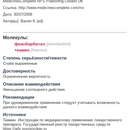
MedicinesComplete RPS Publishing London UK
Ссылка: http://www.medicinescomplete.com/mc
Дата: 30/07/2008
Автор(ы): Baxter K (ed)
Молекулы:
фенобарбитал
(phenobarbital)
тиамин
(thiamine)
Cтепень серьёзности/тяжести
Слабо выраженные
Достоверность
Ограниченная вероятность
Описание взаимодействия
Уменьшение снотворного действия.
Рекомендации
При одновременном применении следует учитывать возможность
данного взаимодействия.
Источники
Тиамин. Инструкции по медицинскому применению лекарственного
препарата. Государственный реестр лекарственных средств
https://grls.rosminzdrav.ru