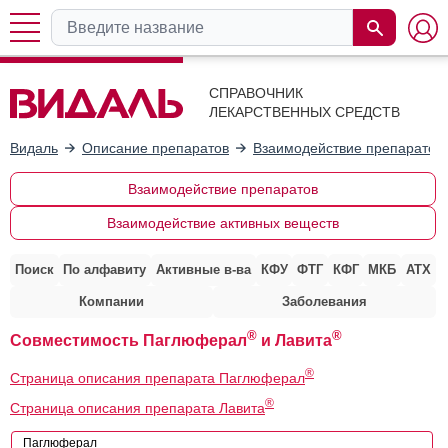
СПРАВОЧНИК
ЛЕКАРСТВЕННЫХ СРЕДСТВ
Видаль
Описание препаратов
Взаимодействие препаратов
Взаимодействие препаратов
Взаимодействие активных веществ
Поиск
По алфавиту
Активные в-ва
КФУ
ФТГ
КФГ
МКБ
АТХ
Компании
Заболевания
®
®
Совместимость Паглюферал
и Лавита
®
Страница описания препарата Паглюферал
®
Страница описания препарата Лавита