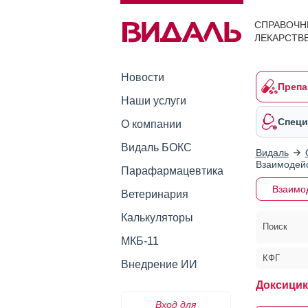
СПРАВОЧН
ЛЕКАРСТВ
Новости
Препа
Наши услуги
Специ
О компании
Видаль БОКС
Видаль
Взаимодейс
Парафармацевтика
Взаимо
Ветеринария
Калькуляторы
Поиск
МКБ-11
КФГ
Внедрение ИИ
Доксицик
Вход для