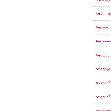
Альфосф
Алюмаг
Алюмини
Алюфост
Амавуци
®
Амарил
®
Амарил
Амибакт