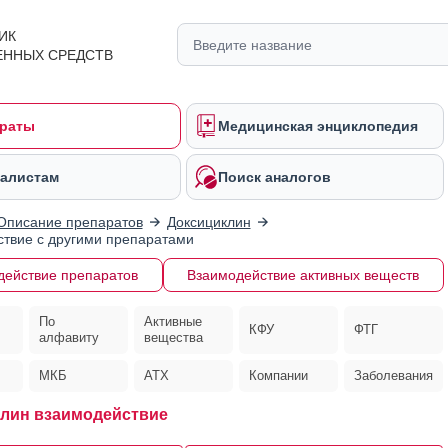
ИК
ЕННЫХ СРЕДСТВ
раты
Медицинская энциклопедия
алистам
Поиск аналогов
Описание препаратов
Доксициклин
твие с другими препаратами
действие препаратов
Взаимодействие активных веществ
По
Активные
КФУ
ФТГ
алфавиту
вещества
МКБ
АТХ
Компании
Заболевания
лин взаимодействие