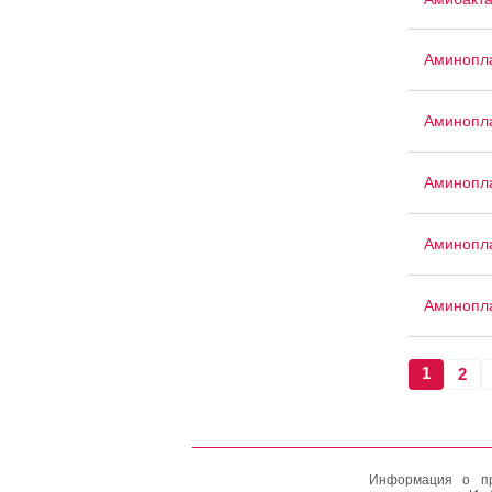
Аминопла
Аминопла
Аминопла
Аминопла
Аминопла
1
2
Информация о пр