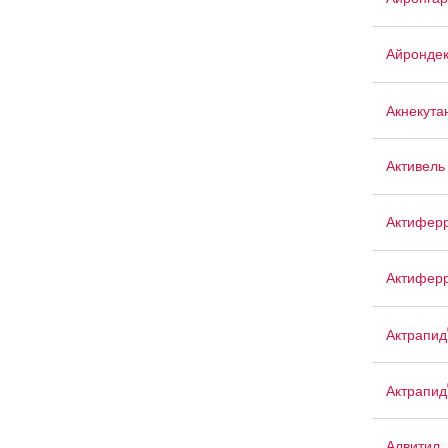
Айрондек
Акнекута
Активель
Актифер
Актиферр
Актрапид
Актрапид
Алвитил