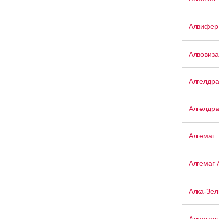
Алвифер
Алвовиза
Алгелдра
Алгелдра
Алгемаг
Алгемаг 
Алка-Зел
Алмагел