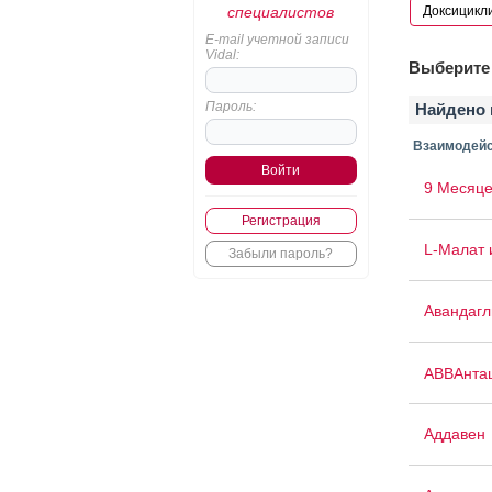
специалистов
E-mail учетной записи
Vidal:
Выберите 
Пароль:
Найдено 
Взаимодейс
9 Месяце
Регистрация
L-Малат 
Забыли пароль?
Авандаг
АВВАнта
Аддавен