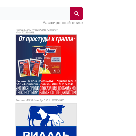
Расширенный поиск
Реклама. ЗАО «ФармФирма «Сотекс»,
ИНН 771
5240941
Реклама. АО "Видаль Рус", ИНН 772
8043605