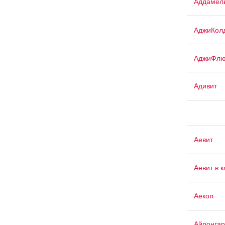
Аддамел
АджиКол
АджиФлю
Адивит
Аевит
Аевит в 
Аекол
Айронгар