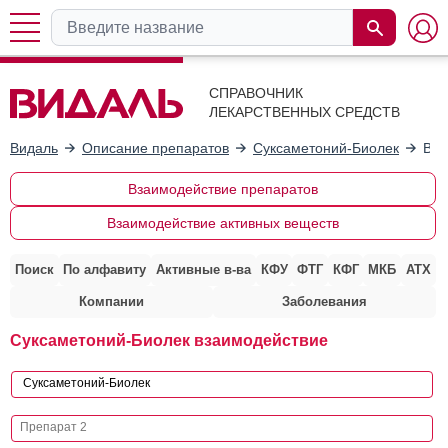
СПРАВОЧНИК
ЛЕКАРСТВЕННЫХ СРЕДСТВ
Видаль
Описание препаратов
Суксаметоний-Биолек
Вза
Взаимодействие препаратов
Взаимодействие активных веществ
Поиск
По алфавиту
Активные в-ва
КФУ
ФТГ
КФГ
МКБ
АТХ
Компании
Заболевания
Суксаметоний-Биолек взаимодействие