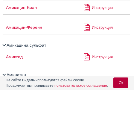
Амикацин-Виал
Инструкция
Амикацин-Ферейн
Инструкция
Амикацина сульфат
Амиксид
Инструкция
Аминазин
На сайте Видаль используются файлы cookie
Ok
Продолжая, вы принимаете
пользовательское соглашение
.
Аминазин-Ферейн
Инструкция
Вход для специалистов
Аминазина драже
Инструкция
E-mail учетной записи Vidal:
Аминазина раствор для
Инструкция
инъекций 2.5%