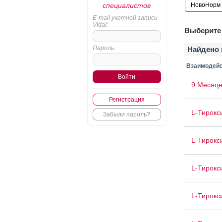
специалистов
E-mail учетной записи
Vidal:
Выберите 
Пароль:
Найдено 
Взаимодейс
9 Месяце
Регистрация
L-Тирокс
Забыли пароль?
L-Тирокс
L-Тирокс
L-Тирокс