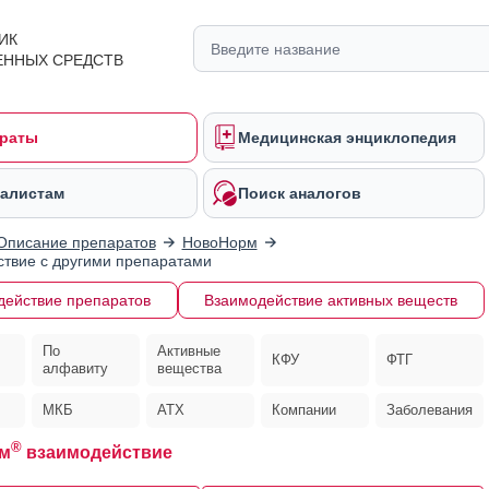
ИК
ЕННЫХ СРЕДСТВ
раты
Медицинская энциклопедия
алистам
Поиск аналогов
Описание препаратов
НовоНорм
твие с другими препаратами
действие препаратов
Взаимодействие активных веществ
По
Активные
КФУ
ФТГ
алфавиту
вещества
МКБ
АТХ
Компании
Заболевания
®
м
взаимодействие