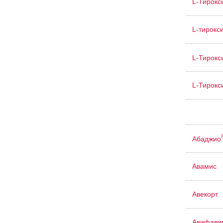
L-Тирокс
L-тирокс
L-Тирокс
L-Тирокс
Абаджио
Авамис
Авекорт
Авифави