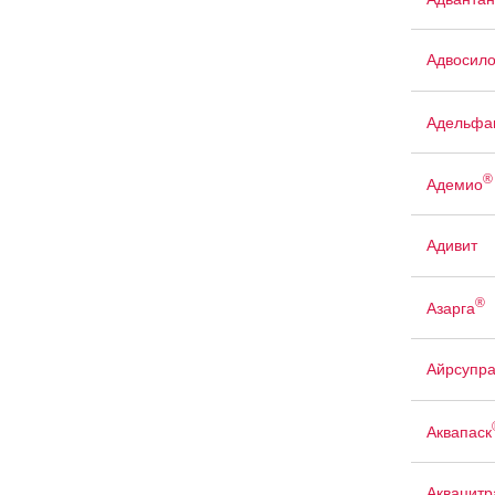
Адвосил
Адельфа
®
Адемио
Адивит
®
Азарга
Айрсупр
Аквапаск
Аквацит