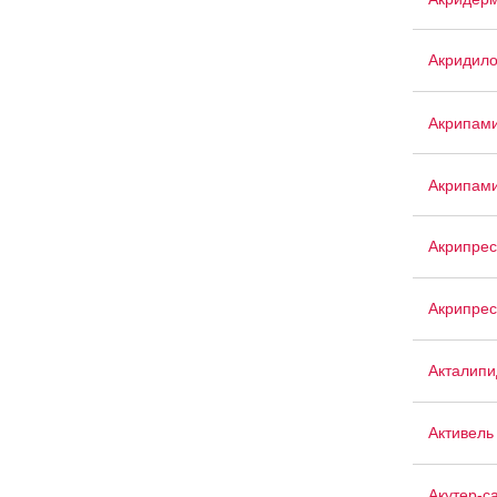
Акридил
Акрипам
Акрипам
Акрипрес
Акрипрес
Акталипи
Активель
Акутер-с