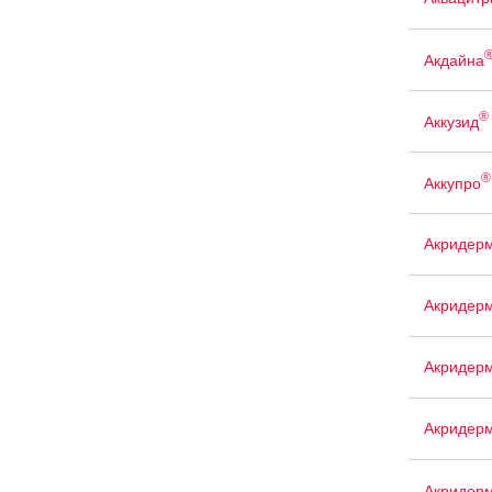
Акдайна
®
Аккузид
®
Аккупро
Акридерм
Акридер
Акридерм
Акридер
Акридер