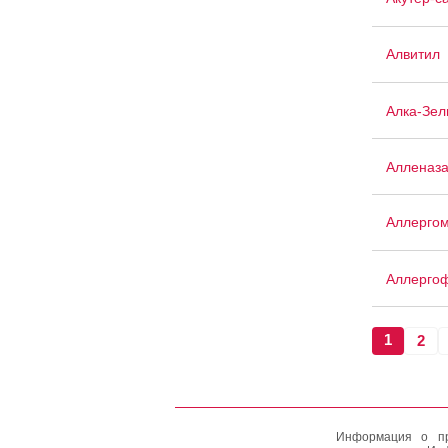
Алвитил
Алка-Зел
Алленаз
Аллергом
Аллерго
1
2
Информация о пр