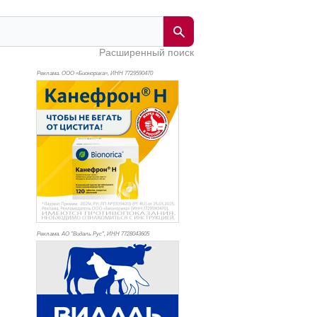
Расширенный поиск
Реклама. ООО «Бионорика», ИНН 772
9590470
Реклама. АО "Видаль Рус", ИНН 772
8043605