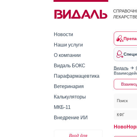
СПРАВОЧН
ЛЕКАРСТВ
Новости
Препа
Наши услуги
Специ
О компании
Видаль БОКС
Видаль
Взаимодейс
Парафармацевтика
Взаимо
Ветеринария
Калькуляторы
Поиск
МКБ-11
КФГ
Внедрение ИИ
НовоНор
Вход для