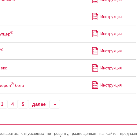
Инструкция
®
ьтцер
Инструкция
®
а
Инструкция
екс
Инструкция
®
ферон
бета
Инструкция
3
4
5
далее
»
епаратах, отпускаемых по рецепту, размещенная на сайте, предназн