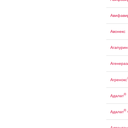
Авифави
Авонекс
Агапурин
Агенераз
Агренокс
®
Адалат
®
Адалат
Адвантан