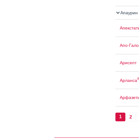
Апаурин
Апекстат
Апо-Гало
Арисепт
Арланса
Арфазет
1
2