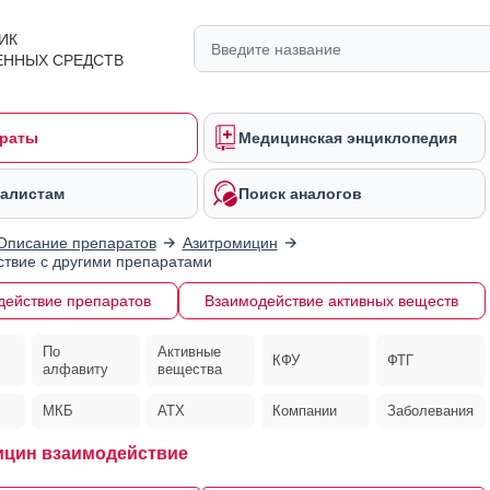
ИК
ЕННЫХ СРЕДСТВ
раты
Медицинская энциклопедия
алистам
Поиск аналогов
Описание препаратов
Азитромицин
твие с другими препаратами
действие препаратов
Взаимодействие активных веществ
По
Активные
КФУ
ФТГ
алфавиту
вещества
МКБ
АТХ
Компании
Заболевания
цин взаимодействие