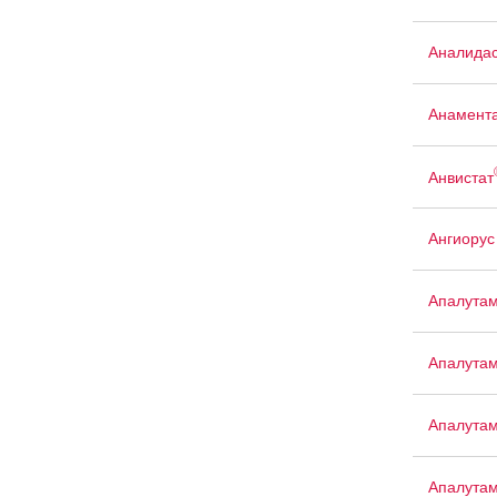
Аналида
Анамент
Анвистат
Ангиорус
Апалута
Апалута
Апалута
Апалута