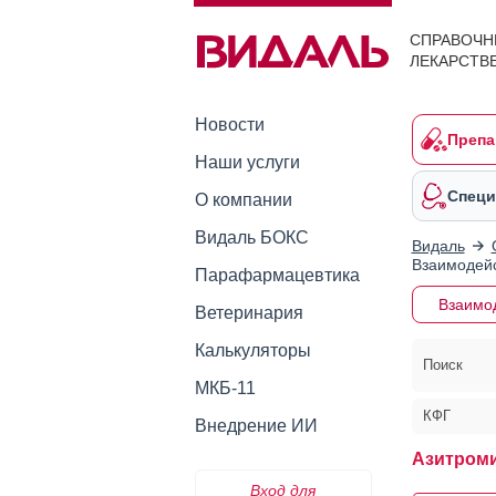
СПРАВОЧН
ЛЕКАРСТВ
Новости
Препа
Наши услуги
Специ
О компании
Видаль БОКС
Видаль
Взаимодейс
Парафармацевтика
Взаимо
Ветеринария
Калькуляторы
Поиск
МКБ-11
КФГ
Внедрение ИИ
Азитроми
Вход для