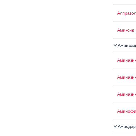
Алпразо
Амиксид
Аминази
Аминази
Аминази
Аминазин
Аминофи
Амиодар