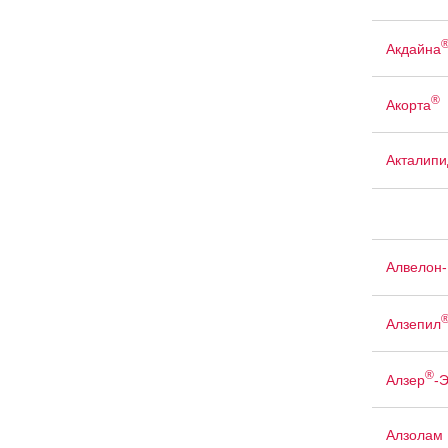
Акдайна
®
Акорта
Акталипи
Алвелон
Алзепил
®
Алзер
-
Алзолам