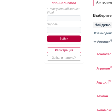
специалистов
E-mail учетной записи
Vidal:
Выберите 
Пароль:
Найдено 
Взаимодейс
Авелокс
Регистрация
Агалатес
Забыли пароль?
Агрилин
®
Адуцил
Азулан
Аквамокс