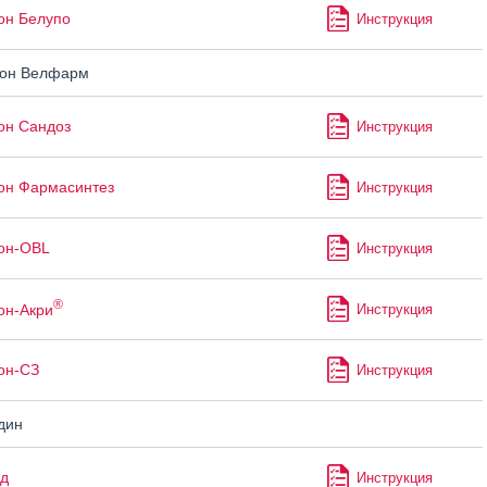
он Белупо
Инструкция
он Велфарм
он Сандоз
Инструкция
он Фармасинтез
Инструкция
он-OBL
Инструкция
®
он-Акри
Инструкция
он-СЗ
Инструкция
дин
д
Инструкция