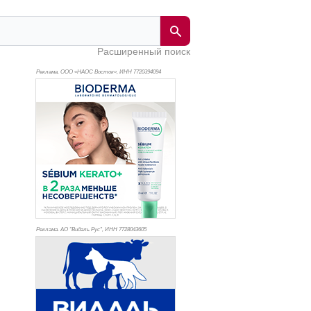
Расширенный поиск
Реклама. ООО «НАОС Восток», ИНН 772
0394094
Реклама. АО "Видаль Рус", ИНН 772
8043605